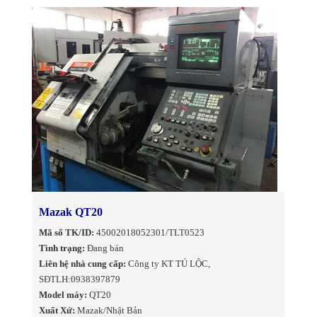
Mazak QT20
Mã số TK/ID:
45002018052301/TLT0523
Tình trạng:
Đang bán
Liên hệ nhà cung cấp:
Công ty KT TÚ LỘC,
SĐTLH:0938397879
Model máy:
QT20
Xuất Xứ:
Mazak/Nhật Bản