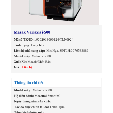
Mazak Variaxis i-500
Mã số TK/ID:
16002018090124/TLN0924
Tình trạng:
Đang bán
Liên hệ nhà cung cấp:
Mrs.Nga, SĐTLH:0976583886
Model máy:
Variaxis i-500
Xuất Xứ:
Mazak/Nhật Bản
Giá :
Liên hệ
Thông tin chi tiết
Model máy:
Variaxis i-500
Hệ điều hành:
Mazatrol SmoothC
Ngày tháng năm sản xuất:
Tốc độ trục chính tối đa:
12000 rpm
Tổng kích thước máy: