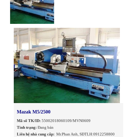
Mazak M5/2500
Mã số TK/ID:
55002018060109/MVN0609
Tình trạng:
Đang bán
Liên hệ nhà cung cấp:
Mr.Phan Anh, SĐTLH:0912258800