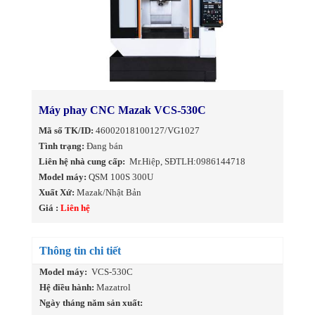
Máy phay CNC Mazak VCS-530C
Mã số TK/ID:
46002018100127/VG1027
Tình trạng:
Đang bán
Liên hệ nhà cung cấp:
Mr.Hiệp, SĐTLH:0986144718
Model máy:
QSM 100S 300U
Xuất Xứ:
Mazak/Nhật Bản
Giá :
Liên hệ
Thông tin chi tiết
Model máy:
VCS-530C
Hệ điều hành:
Mazatrol
Ngày tháng năm sản xuất: