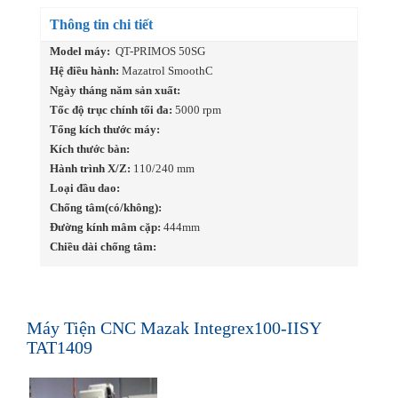
Thông tin chi tiết
Model máy:
QT-PRIMOS 50SG
Hệ điều hành:
Mazatrol SmoothC
Ngày tháng năm sản xuất:
Tốc độ trục chính tối đa:
5000 rpm
Tổng kích thước máy:
Kích thước bàn:
Hành trình X/Z:
110/240 mm
Loại đầu dao:
Chống tâm(có/không):
Đường kính mâm cặp:
444mm
Chiều dài chống tâm:
Máy Tiện CNC Mazak Integrex100-IISY
TAT1409