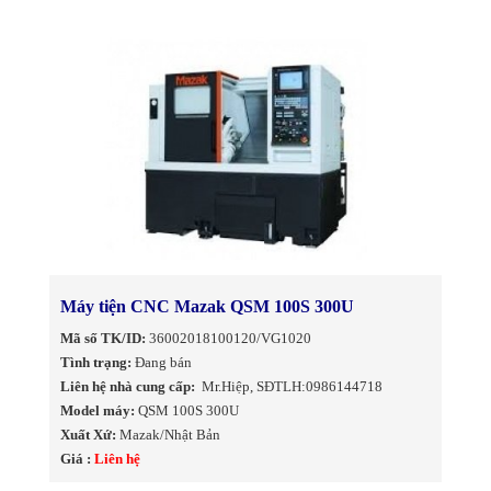
Máy tiện CNC Mazak QSM 100S 300U
Mã số TK/ID:
36002018100120/VG1020
Tình trạng:
Đang bán
Liên hệ nhà cung cấp:
Mr.Hiệp, SĐTLH:0986144718
Model máy:
QSM 100S 300U
Xuất Xứ:
Mazak/Nhật Bản
Giá :
Liên hệ