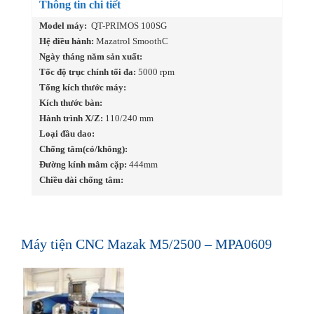
Thông tin chi tiết
Model máy:
QT-PRIMOS 100SG
Hệ điều hành:
Mazatrol SmoothC
Ngày tháng năm sản xuất:
Tốc độ trục chính tối đa:
5000 rpm
Tổng kích thước máy:
Kích thước bàn:
Hành trình X/Z:
110/240 mm
Loại đầu dao:
Chống tâm(có/không):
Đường kính mâm cặp:
444mm
Chiều dài chống tâm:
Máy tiện CNC Mazak M5/2500 – MPA0609