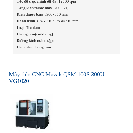
Tốc độ trục chính tối đa:
12000 rpm
Tổng kích thước máy:
7000 kg
Kích thước bàn:
1300×500 mm
Hành trình X/Y/Z:
1050/530/510 mm
Loại đầu dao:
Chống tâm(có/không):
Đường kính mâm cặp:
Chiều dài chống tâm:
Máy tiện CNC Mazak QSM 100S 300U –
VG1020