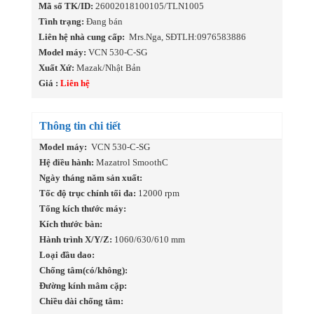
Mã số TK/ID:
26002018100105/TLN1005
Tình trạng:
Đang bán
Liên hệ nhà cung cấp:
Mrs.Nga, SĐTLH:0976583886
Model máy:
VCN 530-C-SG
Xuất Xứ:
Mazak/Nhật Bản
Giá :
Liên hệ
Thông tin chi tiết
Model máy:
VCN 530-C-SG
Hệ điều hành:
Mazatrol SmoothC
Ngày tháng năm sản xuất:
Tốc độ trục chính tối đa:
12000 rpm
Tổng kích thước máy:
Kích thước bàn:
Hành trình X/Y/Z:
1060/630/610 mm
Loại đầu dao:
Chống tâm(có/không):
Đường kính mâm cặp:
Chiều dài chống tâm: