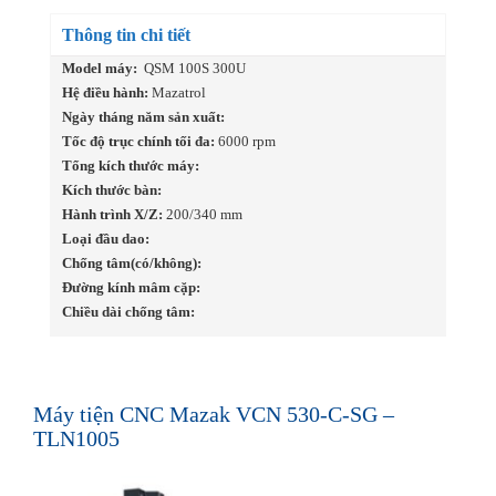
Thông tin chi tiết
Model máy:
QSM 100S 300U
Hệ điều hành:
Mazatrol
Ngày tháng năm sản xuất:
Tốc độ trục chính tối đa:
6000 rpm
Tổng kích thước máy:
Kích thước bàn:
Hành trình X/Z:
200/340 mm
Loại đầu dao:
Chống tâm(có/không):
Đường kính mâm cặp:
Chiều dài chống tâm:
Máy tiện CNC Mazak VCN 530-C-SG –
TLN1005