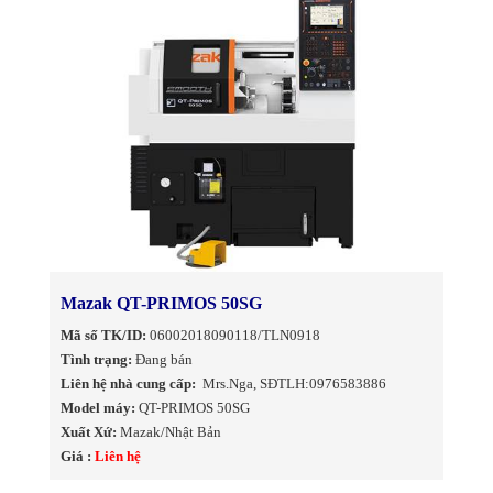
Mazak QT-PRIMOS 50SG
Mã số TK/ID:
06002018090118/TLN0918
Tình trạng:
Đang bán
Liên hệ nhà cung cấp:
Mrs.Nga, SĐTLH:0976583886
Model máy:
QT-PRIMOS 50SG
Xuất Xứ:
Mazak/Nhật Bản
Giá :
Liên hệ