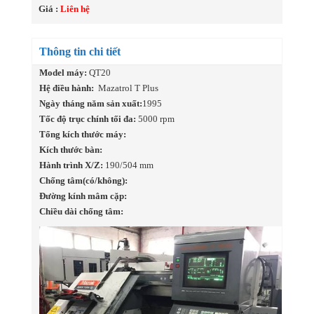
Giá :
Liên hệ
Thông tin chi tiết
Model máy:
QT20
Hệ điều hành:
Mazatrol T Plus
Ngày tháng năm sản xuất:
1995
Tốc độ trục chính tối đa:
5000 rpm
Tổng kích thước máy:
Kích thước bàn:
Hành trình X/Z:
190/504 mm
Chống tâm(có/không):
Đường kính mâm cặp:
Chiều dài chống tâm: