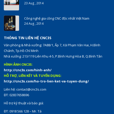
23 Aug , 2014
Công nghệ gia công CNC độc nhất Việt Nam
24 Aug , 2014
THÔNG TIN LIÊN HỆ CNC3S
Văn phòng & Nhà xưởng: 7A88/1, Ấp 7, Xã Phạm Văn Hai, H.Bình
Chánh, Tp.Hồ Chí Minh
Nhà xưởng: 213/119 Liên Khu 4-5, P.Bình Hưng Hòa B, Q.Bình Tân
HÌNH ẢNH CNC3S:
http://cnc3s.com/hinh-anh/
HỖ TRỢ, LIÊN KẾT VÀ TUYỂN DỤNG:
http://cnc3s.com/ho-tro-lien-ket-va-tuyen-dung/
Liên hệ:
contact@cnc3s.com
ĐT: 02837658696
Hỗ trợ kỹ thuật và báo giá:
ĐT: 0918 566 128 – Mr. Tá