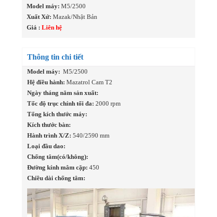
Model máy:
M5/2500
Xuất Xứ:
Mazak/Nhật Bản
Giá :
Liên hệ
Thông tin chi tiết
Model máy:
M5/2500
Hệ điều hành:
Mazatrol Cam T2
Ngày tháng năm sản xuất:
Tốc độ trục chính tối đa:
2000 rpm
Tổng kích thước máy:
Kích thước bàn:
Hành trình X/Z:
540/2590 mm
Loại đầu dao:
Chống tâm(có/không):
Đường kính mâm cặp:
450
Chiều dài chống tâm: