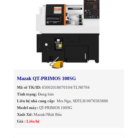
Mazak QT-PRIMOS 100SG
Mã số TK/ID:
65002018070104/TLN0704
Tình trạng:
Đang bán
Liên hệ nhà cung cấp:
Mrs.Nga, SĐTLH:0976583886
Model máy:
QT-PRIMOS 100SG
Xuất Xứ:
Mazak/Nhật Bản
Giá :
Liên hệ