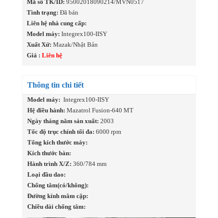
Mã số TK/ID:
95002018090214/MVN0517
Tình trạng:
Đã bán
Liên hệ nhà cung cấp:
Model máy:
Integrex100-IISY
Xuất Xứ:
Mazak/Nhật Bản
Giá :
Liên hệ
Thông tin chi tiết
Model máy:
Integrex100-IISY
Hệ điều hành:
Mazatrol Fusion-640 MT
Ngày tháng năm sản xuất:
2003
Tốc độ trục chính tối đa:
6000 rpm
Tổng kích thước máy:
Kích thước bàn:
Hành trình X/Z:
360/784 mm
Loại đầu dao:
Chống tâm(có/không):
Đường kính mâm cặp:
Chiều dài chống tâm: