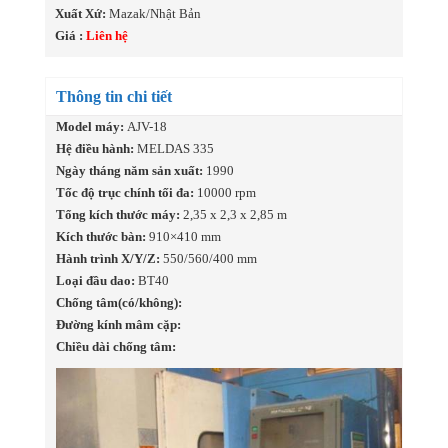
Xuất Xứ:
Mazak/Nhật Bản
Giá :
Liên hệ
Thông tin chi tiết
Model máy:
AJV-18
Hệ điều hành:
MELDAS 335
Ngày tháng năm sản xuất:
1990
Tốc độ trục chính tối đa:
10000 rpm
Tổng kích thước máy:
2,35 x 2,3 x 2,85 m
Kích thước bàn:
910×410 mm
Hành trình X/Y/Z:
550/560/400 mm
Loại đầu dao:
BT40
Chống tâm(có/không):
Đường kính mâm cặp:
Chiều dài chống tâm: