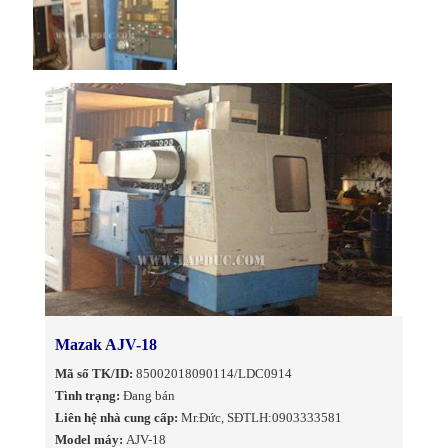
Mazak AJV-18
Mã số TK/ID:
85002018090114/LDC0914
Tình trạng:
Đang bán
Liên hệ nhà cung cấp:
Mr.Đức, SĐTLH:0903333581
Model máy:
AJV-18