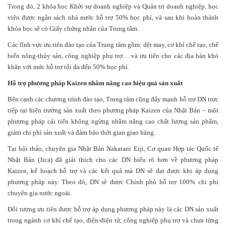
Trong đó, 2 khóa học Khởi sự doanh nghiệp và Quản trị doanh nghiệp, học
viên được ngân sách nhà nước hỗ trợ 50% học phí, và sau khi hoàn thành
khóa học sẽ có Giấy chứng nhận của Trung tâm.
Các lĩnh vực ưu tiên đào tạo của Trung tâm gồm: dệt may, cơ khí chế tạo, chế
biến nông-thủy sản, công nghiệp phụ trợ… và ưu tiên cho các địa bàn khó
khăn với mức hỗ trợ tối đa đến 50% học phí.
Hỗ trợ phương pháp Kaizen nhằm nâng cao hiệu quả sản xuất
Bên cạnh các chương trình đào tạo, Trung tâm cũng đẩy mạnh hỗ trợ DN trực
tiếp tại hiện trường sản xuất theo phương pháp Kaizen của Nhật Bản – một
phương pháp cải tiến không ngừng nhằm nâng cao chất lượng sản phẩm,
giảm chi phí sản xuất và đảm bảo thời gian giao hàng.
Tại hội thảo, chuyên gia Nhật Bản Nakatani Eiji, Cơ quan Hợp tác Quốc tế
Nhật Bản (Jica) đã giải thích cho các DN hiểu rõ hơn về phương pháp
Kaizen, kế hoạch hỗ trợ và các kết quả mà DN sẽ đạt được khi áp dụng
phương pháp này. Theo đó, DN sẽ được Chính phủ hỗ trợ 100% chi phí
chuyên gia nước ngoài.
Đối tượng ưu tiên được hỗ trợ áp dụng phương pháp này là các DN sản xuất
trong ngành cơ khí chế tạo, điện-điện tử, công nghiệp phụ trợ và chưa từng