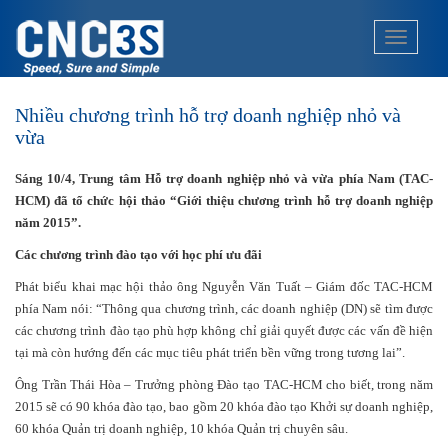
S
k
TOGGLE
i
p
t
Nhiều chương trình hỗ trợ doanh nghiệp nhỏ và
o
vừa
m
a
Sáng 10/4, Trung tâm Hỗ trợ doanh nghiệp nhỏ và vừa phía Nam (TAC-
i
HCM) đã tổ chức hội thảo “Giới thiệu chương trình hỗ trợ doanh nghiệp
n
năm 2015”.
c
o
Các chương trình đào tạo với học phí ưu đãi
n
Phát biểu khai mạc hội thảo ông Nguyễn Văn Tuất – Giám đốc TAC-HCM
t
phía Nam nói: “Thông qua chương trình, các doanh nghiệp (DN) sẽ tìm được
e
các chương trình đào tạo phù hợp không chỉ giải quyết được các vấn đề hiện
n
tại mà còn hướng đến các mục tiêu phát triển bền vững trong tương lai”.
t
Ông Trần Thái Hòa – Trưởng phòng Đào tạo TAC-HCM cho biết, trong năm
2015 sẽ có 90 khóa đào tạo, bao gồm 20 khóa đào tạo Khởi sự doanh nghiệp,
60 khóa Quản trị doanh nghiệp, 10 khóa Quản trị chuyên sâu.