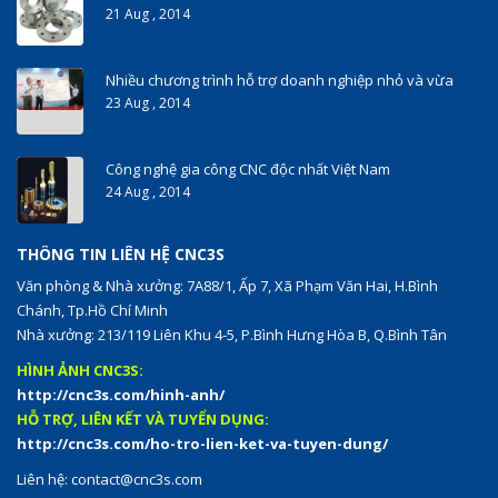
21 Aug , 2014
000-017 Study Guides
,
PMP certification
,
ITILFND test
,
Nhiều chương trình hỗ trợ doanh nghiệp nhỏ và vừa
70-410 Study Guides
,
23 Aug , 2014
ADM-201 Study Guides
,
000-080 test
,
OG0-091 certification
,
Công nghệ gia công CNC độc nhất Việt Nam
MB2-704 pdf
,
24 Aug , 2014
350-080 pdf
,
350-030 Exam
,
THÔNG TIN LIÊN HỆ CNC3S
70-488 test
,
1Z0-804 dumps
,
Văn phòng & Nhà xưởng: 7A88/1, Ấp 7, Xã Phạm Văn Hai, H.Bình
JN0-360 pdf
,
Chánh, Tp.Hồ Chí Minh
JN0-360 certification
,
Nhà xưởng: 213/119 Liên Khu 4-5, P.Bình Hưng Hòa B, Q.Bình Tân
SSCP pdf
,
HÌNH ẢNH CNC3S:
2V0-620 certification
,
http://cnc3s.com/hinh-anh/
HỖ TRỢ, LIÊN KẾT VÀ TUYỂN DỤNG:
http://cnc3s.com/ho-tro-lien-ket-va-tuyen-dung/
Liên hệ:
contact@cnc3s.com