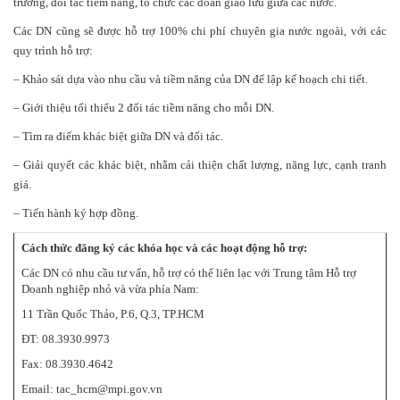
trường, đối tác tiềm năng, tổ chức các đoàn giao lưu giữa các nước.
Các DN cũng sẽ được hỗ trợ 100% chi phí chuyên gia nước ngoài, với các
quy trình hỗ trợ:
– Khảo sát dựa vào nhu cầu và tiềm năng của DN để lập kế hoạch chi tiết.
– Giới thiệu tối thiểu 2 đối tác tiềm năng cho mỗi DN.
– Tìm ra điểm khác biệt giữa DN và đối tác.
– Giải quyết các khác biệt, nhằm cải thiện chất lượng, năng lực, cạnh tranh
giá.
– Tiến hành ký hợp đồng.
Cách thức đăng ký các khóa học và các hoạt động hỗ trợ:
Các DN có nhu cầu tư vấn, hỗ trợ có thể liên lạc với Trung tâm Hỗ trợ
Doanh nghiệp nhỏ và vừa phía Nam:
11 Trần Quốc Thảo, P.6, Q.3, TP.HCM
ĐT: 08.3930.9973
Fax: 08.3930.4642
Email:
tac_hcm@mpi.gov.vn