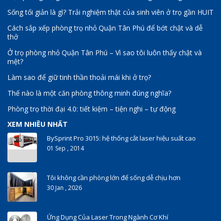
350-018 dumps
,
Sống tối giản là gì? Trải nghiệm thật của sinh viên ở trọ gần HUIT
640-911 Exam
,
Cách sắp xếp phòng trọ nhỏ Quận Tân Phú để bớt chật và dễ
PR000041 pdf
,
thở
3002 exam
,
Ở trọ phòng nhỏ Quận Tân Phú – Vì sao tôi luôn thấy chật và
CCA-500 test
,
mệt?
101-400 certification
,
101-400 dumps
,
Làm sao để giữ tinh thần thoải mái khi ở trọ?
70-486 certification
,
Thế nào là một căn phòng thông minh đúng nghĩa?
NSE4 exam
,
350-080 dumps
Phòng trọ thời đại 4.0: tiết kiệm – tiện nghi – tự động
,
ITILFND dumps
,
XEM NHIỀU NHẤT
9L0-066 Exam
,
BySprint Pro 3015: hệ thống cắt laser hiệu suất cao
300-115 test
,
01 Sep , 2014
1V0-601 exam
,
300-135 exam
,
70-246 Study Guides
,
Tôi không cần phòng lớn để sống dễ chịu hơn
000-105 exam
,
30 Jan , 2026
70-417 pdf
,
LX0-104 exam
,
CISSP dumps
,
Ứng Dụng Của Laser Trong Ngành Cơ Khí