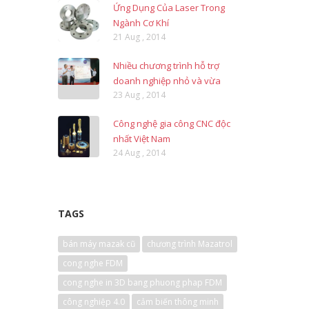
Ứng Dụng Của Laser Trong
Ngành Cơ Khí
21 Aug , 2014
Nhiều chương trình hỗ trợ
doanh nghiệp nhỏ và vừa
23 Aug , 2014
Công nghệ gia công CNC độc
nhất Việt Nam
24 Aug , 2014
TAGS
bán máy mazak cũ
chương trình Mazatrol
cong nghe FDM
cong nghe in 3D bang phuong phap FDM
công nghiệp 4.0
cảm biến thông minh