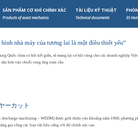
SẢN PHẨM CƠ KHÍ CHÍNH XÁC
TÀI LIỆU KỸ THUẬT
PHÒN
Products of exact mechanics
Technical documents
3S Hom
hình nhà máy của tương lai là một điều thiết yếu”
ng Quốc chưa có hồi kết giữa, sẽ mang lại cơ hội vàng cho các doanh nghiệp Việt
a sâu hơn vào chuỗi cung ứng toàn cầu.
 ワイヤーカット
tric discharge machining – WEDM) được giới thiệu vào khoảng năm 1960, phương p
ng gia công các loại vật liệu cứng với độ chính xác cao.