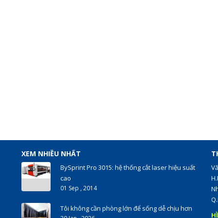
XEM NHIỀU NHẤT
T
BySprint Pro 3015: hệ thống cắt laser hiệu suất
Vă
cao
H.
01 Sep , 2014
Nh
Q.
Tôi không cần phòng lớn để sống dễ chịu hơn
H