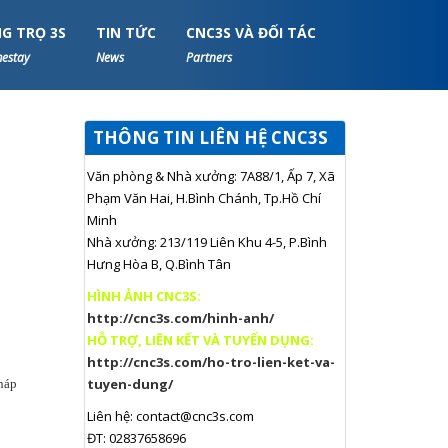
G TRỌ 3S
TIN TỨC
CNC3S VÀ ĐỐI TÁC
estay
News
Partners
THÔNG TIN LIÊN HỆ CNC3S
Văn phòng & Nhà xưởng: 7A88/1, Ấp 7, Xã
Phạm Văn Hai, H.Bình Chánh, Tp.Hồ Chí
Minh
Nhà xưởng: 213/119 Liên Khu 4-5, P.Bình
Hưng Hòa B, Q.Bình Tân
HÌNH ẢNH CNC3S:
http://cnc3s.com/hinh-anh/
HỖ TRỢ, LIÊN KẾT VÀ TUYỂN DỤNG:
http://cnc3s.com/ho-tro-lien-ket-va-
tuyen-dung/
háp
Liên hệ:
contact@cnc3s.com
ĐT: 02837658696