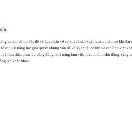
 xác
ông cơ khí chính xác để vẽ được bản vẽ cơ khí và sản xuất ra sản phẩm cơ khí đạt 
 tế cao, có năng lực giải quyết những vấn đề về kỹ thuật cơ khí và các lĩnh vực kh
tốt và tinh thần phục vụ cộng đồng, khả năng làm việc theo nhóm, chủ động, sáng t
công tác khác nhau.