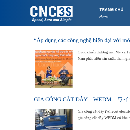
S
k
TRANG CHỦ
i
Home
p
t
o
“Áp dụng các công nghệ hiện đại với mô 
m
a
Cuộc chiến thương mại Mỹ và Tru
i
Nam phát triển sản xuất, tham gi
n
c
o
n
t
e
n
GIA CÔNG CẮT DÂY – WEDM –
t
Gia công cắt dây (Wirecut elec
gia công cắt dây WEDM có khả nă