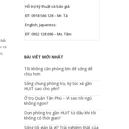
Hỗ trợ kỹ thuật và báo giá:
ĐT: 0918 566 128 – Mr. Tá
English, Japaness:
ĐT: 0932 128 696 – Ms. Tâm
chất
ác có
ạo,
BÀI VIẾT MỚI NHẤT
Tôi không cần phòng lớn để sống dễ
chịu hơn
Sống chung phòng trọ, ký túc xá gần
HUIT sao cho yên?
Ở trọ Quận Tân Phú – Vì sao tôi ngủ
không ngon?
Dọn phòng trọ gần HUIT từ đâu khi tôi
không có thời gian?
Sống tối giản là gì? Trải nghiệm thật của