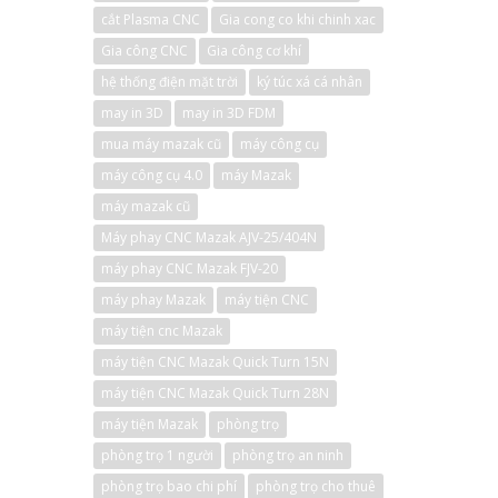
cắt Plasma CNC
Gia cong co khi chinh xac
Gia công CNC
Gia công cơ khí
hệ thống điện mặt trời
ký túc xá cá nhân
may in 3D
may in 3D FDM
mua máy mazak cũ
máy công cụ
máy công cụ 4.0
máy Mazak
máy mazak cũ
Máy phay CNC Mazak AJV-25/404N
máy phay CNC Mazak FJV-20
máy phay Mazak
máy tiện CNC
máy tiện cnc Mazak
máy tiện CNC Mazak Quick Turn 15N
máy tiện CNC Mazak Quick Turn 28N
máy tiện Mazak
phòng trọ
phòng trọ 1 người
phòng trọ an ninh
phòng trọ bao chi phí
phòng trọ cho thuê