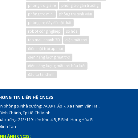
phòng trọ giá rẻ
phòng trọ gần trường
phòng trọ mini
phòng trọ sinh viên
phòng trọ đầy đủ nội thất
robot công nghiệp
số hóa
tao mau nhanh 3D
điện mặt trời
điện mặt trời áp mái
điện năng lượng mặt trời
điện năng lượng mặt trời hòa lưới
đầu tư tài chính
HÔNG TIN LIÊN HỆ CNC3S
n phòng & Nhà xưởng: 7A88/1, Ấp 7, Xã Phạm Văn Hai,
Bình Chánh, Tp.Hồ Chí Minh
à xưởng: 213/119 Liên Khu 4-5, P.Bình Hưng Hòa B,
Bình Tân
ÌNH ẢNH CNC3S: