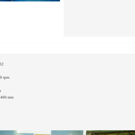
32
0 rpm
m
x460 mm