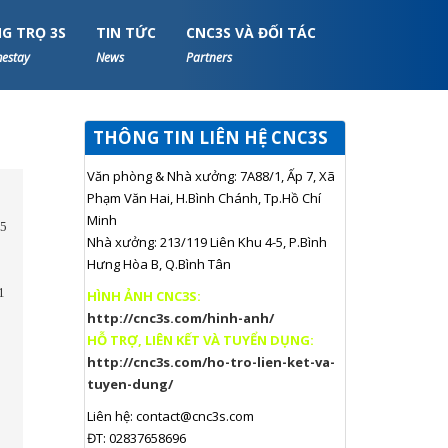
G TRỌ 3S
TIN TỨC
CNC3S VÀ ĐỐI TÁC
estay
News
Partners
THÔNG TIN LIÊN HỆ CNC3S
Văn phòng & Nhà xưởng: 7A88/1, Ấp 7, Xã
Phạm Văn Hai, H.Bình Chánh, Tp.Hồ Chí
Minh
05
Nhà xưởng: 213/119 Liên Khu 4-5, P.Bình
Hưng Hòa B, Q.Bình Tân
1
HÌNH ẢNH CNC3S:
http://cnc3s.com/hinh-anh/
HỖ TRỢ, LIÊN KẾT VÀ TUYỂN DỤNG:
http://cnc3s.com/ho-tro-lien-ket-va-
tuyen-dung/
Liên hệ:
contact@cnc3s.com
ĐT: 02837658696