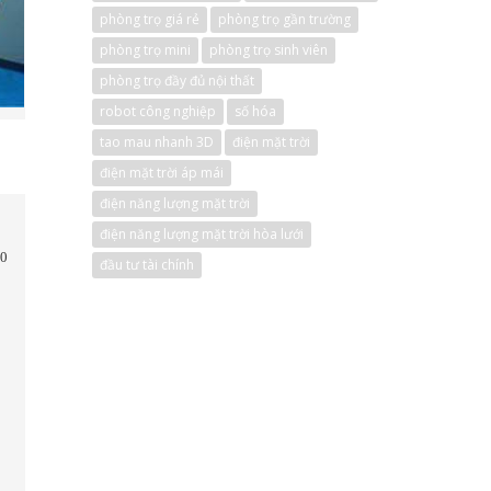
phòng trọ giá rẻ
phòng trọ gần trường
phòng trọ mini
phòng trọ sinh viên
phòng trọ đầy đủ nội thất
robot công nghiệp
số hóa
tao mau nhanh 3D
điện mặt trời
điện mặt trời áp mái
điện năng lượng mặt trời
điện năng lượng mặt trời hòa lưới
30
đầu tư tài chính