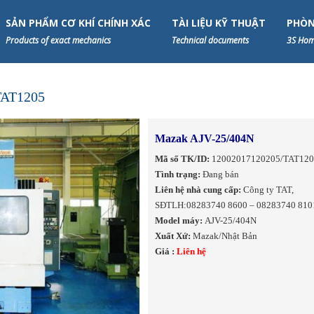
SẢN PHẨM CƠ KHÍ CHÍNH XÁC
TÀI LIỆU KỸ THUẬT
PHÒN
Products of exact mechanics
Technical documents
3S Hom
TAT1205
Mazak AJV-25/404N
Mã số TK/ID:
12002017120205/TAT12
Tình trạng:
Đang bán
Liên hệ nhà cung cấp:
Công ty TAT,
SĐTLH:08283740 8600 – 08283740 810
Model máy:
AJV-25/404N
Xuất Xứ:
Mazak/Nhật Bản
Giá :
Liên hệ