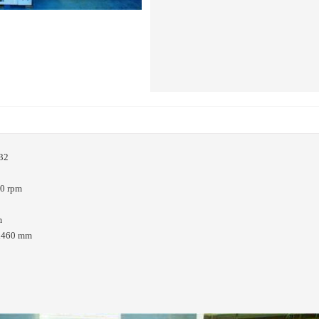
32
0 rpm
m
x460 mm