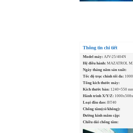
Thông tin chi tiết
Model máy:
AJV-25/404N
Hệ điều hành:
MAZATROL M
Ngày tháng năm sản xuất:
Tốc độ trục chính tối đa:
1000
Tổng kích thước máy:
Kích thước bàn:
1240×550 m
Hành trình X/Y/Z:
1000x508
Loại đầu dao:
BT40
Chống tâm(có/không):
Đường kính mâm cặp:
Chiều dài chống tâm: