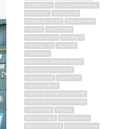
cắt Plasma CNC
Gia cong co khi chinh xac
Gia công CNC
Gia công cơ khí
hệ thống điện mặt trời
ký túc xá cá nhân
may in 3D
may in 3D FDM
mua máy mazak cũ
máy công cụ
máy công cụ 4.0
máy Mazak
máy mazak cũ
Máy phay CNC Mazak AJV-25/404N
máy phay CNC Mazak FJV-20
máy phay Mazak
máy tiện CNC
máy tiện cnc Mazak
máy tiện CNC Mazak Quick Turn 15N
máy tiện CNC Mazak Quick Turn 28N
máy tiện Mazak
phòng trọ
phòng trọ 1 người
phòng trọ an ninh
phòng trọ bao chi phí
phòng trọ cho thuê