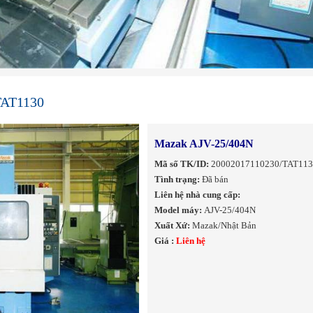
TAT1130
Mazak AJV-25/404N
Mã số TK/ID:
20002017110230/TAT11
Tình trạng:
Đã bán
Liên hệ nhà cung cấp:
Model máy:
AJV-25/404N
Xuất Xứ:
Mazak/Nhật Bản
Giá :
Liên hệ