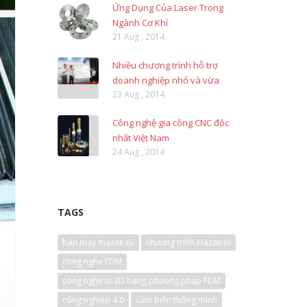
Ứng Dụng Của Laser Trong
Ngành Cơ Khí
21 Aug , 2014
Nhiều chương trình hỗ trợ
doanh nghiệp nhỏ và vừa
23 Aug , 2014
Công nghệ gia công CNC độc
nhất Việt Nam
24 Aug , 2014
TAGS
bán máy mazak cũ
chương trình Mazatrol
cong nghe FDM
cong nghe in 3D bang phuong phap FDM
công nghiệp 4.0
cảm biến thông minh