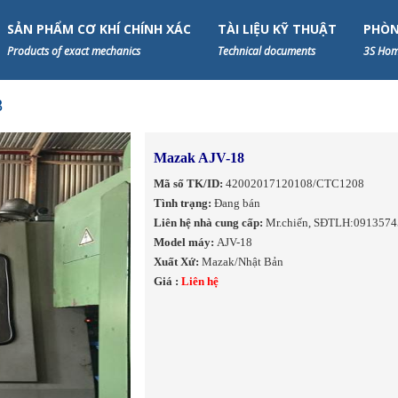
SẢN PHẨM CƠ KHÍ CHÍNH XÁC
TÀI LIỆU KỸ THUẬT
PHÒN
Products of exact mechanics
Technical documents
3S Hom
8
Mazak AJV-18
Mã số TK/ID:
42002017120108/CTC1208
Tình trạng:
Đang bán
Liên hệ nhà cung cấp:
Mr.chiến, SĐTLH:0913574
Model máy:
AJV-18
Xuất Xứ:
Mazak/Nhật Bản
Giá :
Liên hệ