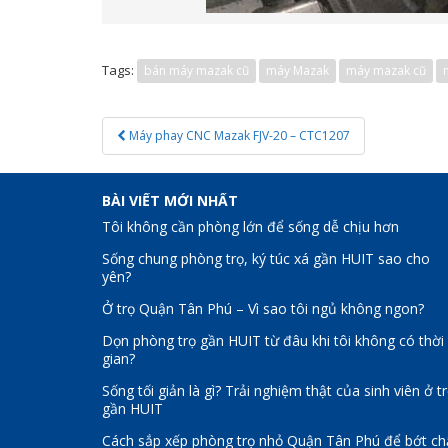
Tags:
bán máy mazak cũ
máy Mazak
máy mazak cũ
Post
Máy phay CNC Mazak FJV-20 – CTC1207
navigation
BÀI VIẾT MỚI NHẤT
Tôi không cần phòng lớn để sống dễ chịu hơn
Sống chung phòng trọ, ký túc xá gần HUIT sao cho
yên?
Ở trọ Quận Tân Phú – Vì sao tôi ngủ không ngon?
Dọn phòng trọ gần HUIT từ đâu khi tôi không có thời
gian?
Sống tối giản là gì? Trải nghiệm thật của sinh viên ở t
gần HUIT
Cách sắp xếp phòng trọ nhỏ Quận Tân Phú để bớt ch