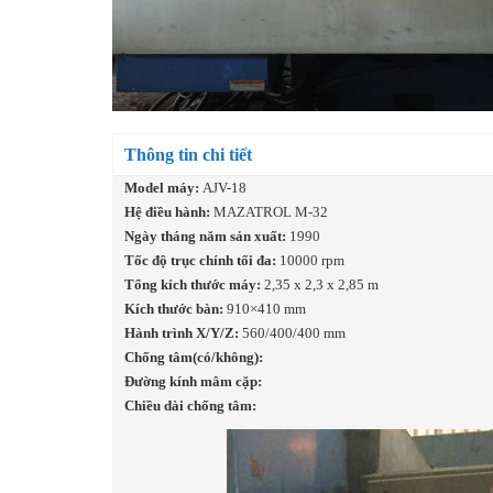
Thông tin chi tiết
Model máy:
AJV-18
Hệ điều hành:
MAZATROL M-32
Ngày tháng năm sản xuất:
1990
Tốc độ trục chính tối đa:
10000 rpm
Tổng kích thước máy:
2,35 x 2,3 x 2,85 m
Kích thước bàn:
910×410 mm
Hành trình X/Y/Z:
560/400/400 mm
Chống tâm(có/không):
Đường kính mâm cặp:
Chiều dài chống tâm: