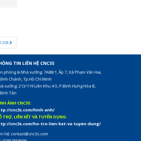
C1208
HÔNG TIN LIÊN HỆ CNC3S
n phòng & Nhà xưởng: 7A88/1, Ấp 7, Xã Phạm Văn Hai,
Bình Chánh, Tp.Hồ Chí Minh
à xưởng: 213/119 Liên Khu 4-5, P.Bình Hưng Hòa B,
Bình Tân
ÌNH ẢNH CNC3S:
ttp://cnc3s.com/hinh-anh/
Ỗ TRỢ, LIÊN KẾT VÀ TUYỂN DỤNG:
ttp://cnc3s.com/ho-tro-lien-ket-va-tuyen-dung/
ên hệ:
contact@cnc3s.com
: 02837658696