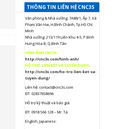
THÔNG TIN LIÊN HỆ CNC3S
Văn phòng & Nhà xưởng: 7A88/1, Ấp 7, Xã
Phạm Văn Hai, H.Bình Chánh, Tp.Hồ Chí
Minh
Nhà xưởng: 213/119 Liên Khu 4-5, P.Bình
Hưng Hòa B, Q.Bình Tân
HÌNH ẢNH CNC3S:
http://cnc3s.com/hinh-anh/
HỖ TRỢ, LIÊN KẾT VÀ TUYỂN DỤNG:
http://cnc3s.com/ho-tro-lien-ket-va-
tuyen-dung/
Liên hệ:
contact@cnc3s.com
ĐT: 02837658696
Hỗ trợ kỹ thuật và báo giá:
ĐT: 0918 566 128 – Mr. Tá
English, Japaness: