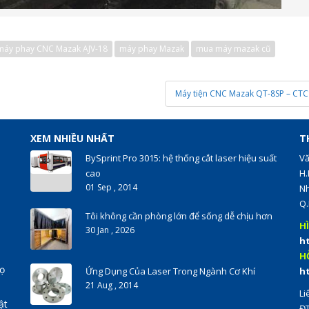
máy phay CNC Mazak AJV-18
máy phay Mazak
mua máy mazak cũ
Máy tiện CNC Mazak QT-8SP – CT
XEM NHIỀU NHẤT
T
BySprint Pro 3015: hệ thống cắt laser hiệu suất
Vă
cao
H.
01 Sep , 2014
Nh
Q.
Tôi không cần phòng lớn để sống dễ chịu hơn
H
30 Jan , 2026
h
H
rọ
Ứng Dụng Của Laser Trong Ngành Cơ Khí
h
21 Aug , 2014
Li
ật
ĐT