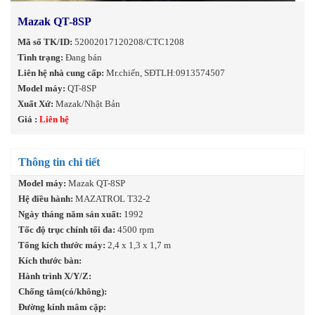
Mazak QT-8SP
Mã số TK/ID:
52002017120208/CTC1208
Tình trạng:
Đang bán
Liên hệ nhà cung cấp:
Mr.chiến, SĐTLH:0913574507
Model máy:
QT-8SP
Xuất Xứ:
Mazak/Nhật Bản
Giá :
Liên hệ
Thông tin chi tiết
Model máy:
Mazak QT-8SP
Hệ điều hành:
MAZATROL T32-2
Ngày tháng năm sản xuất:
1992
Tốc độ trục chính tối đa:
4500 rpm
Tổng kích thước máy:
2,4 x 1,3 x 1,7 m
Kích thước bàn:
Hành trình X/Y/Z:
Chống tâm(có/không):
Đường kính mâm cặp: