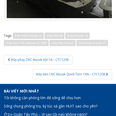
Tags:
bán máy mazak cũ
máy Mazak
máy mazak cũ
máy tiện CNC Mazak QT-8SP
máy tiện Mazak
mua máy mazak cũ
Post
Máy phay CNC Mazak AJV-18 – CTC1208
navigation
Máy tiện CNC Mazak Quick Turn 15N – CTC1208
BÀI VIẾT MỚI NHẤT
Tôi không cần phòng lớn để sống dễ chịu hơn
Sống chung phòng trọ, ký túc xá gần HUIT sao cho yên?
Ở trọ Quận Tân Phú – Vì sao tôi ngủ không ngon?