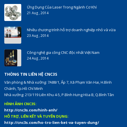
Ứng Dụng Của Laser Trong Ngành Cơ Khí
21 Aug , 2014
Nhiều chương trình hỗ trợ doanh nghiệp nhỏ và vừa
23 Aug , 2014
Công nghệ gia công CNC độc nhất Việt Nam
24 Aug , 2014
THÔNG TIN LIÊN HỆ CNC3S
Văn phòng & Nhà xưởng: 7A88/1, Ấp 7, Xã Phạm Văn Hai, H.Bình
Chánh, Tp.Hồ Chí Minh
Nhà xưởng: 213/119 Liên Khu 4-5, P.Bình Hưng Hòa B, Q.Bình Tân
HÌNH ẢNH CNC3S:
http://cnc3s.com/hinh-anh/
HỖ TRỢ, LIÊN KẾT VÀ TUYỂN DỤNG:
http://cnc3s.com/ho-tro-lien-ket-va-tuyen-dung/