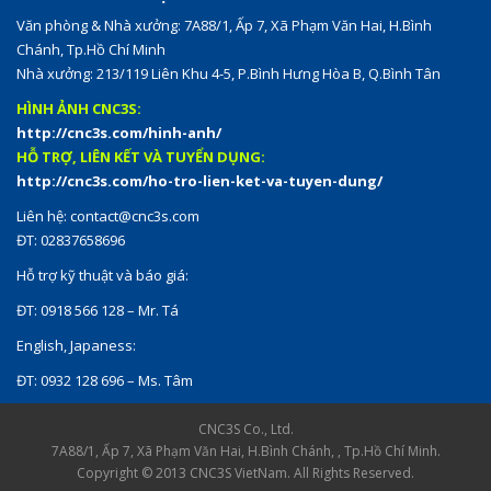
Văn phòng & Nhà xưởng: 7A88/1, Ấp 7, Xã Phạm Văn Hai, H.Bình
Chánh, Tp.Hồ Chí Minh
Nhà xưởng: 213/119 Liên Khu 4-5, P.Bình Hưng Hòa B, Q.Bình Tân
HÌNH ẢNH CNC3S:
http://cnc3s.com/hinh-anh/
HỖ TRỢ, LIÊN KẾT VÀ TUYỂN DỤNG:
http://cnc3s.com/ho-tro-lien-ket-va-tuyen-dung/
Liên hệ:
contact@cnc3s.com
ĐT: 02837658696
Hỗ trợ kỹ thuật và báo giá:
ĐT: 0918 566 128 – Mr. Tá
English, Japaness:
ĐT: 0932 128 696 – Ms. Tâm
CNC3S Co., Ltd.
7A88/1, Ấp 7, Xã Phạm Văn Hai, H.Bình Chánh, , Tp.Hồ Chí Minh.
Copyright © 2013 CNC3S VietNam. All Rights Reserved.