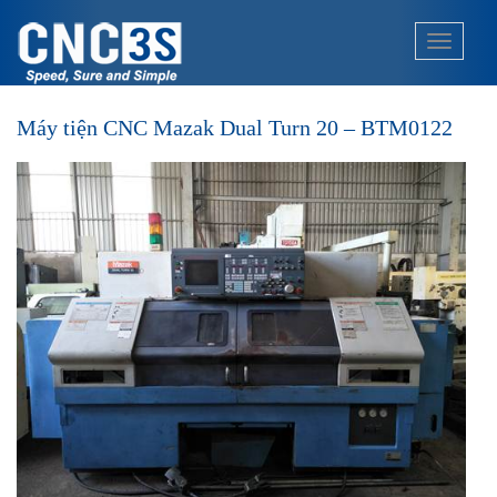
S
k
TOGGLE
i
p
t
Máy tiện CNC Mazak Dual Turn 20 – BTM0122
o
m
a
i
n
c
o
n
t
e
n
t