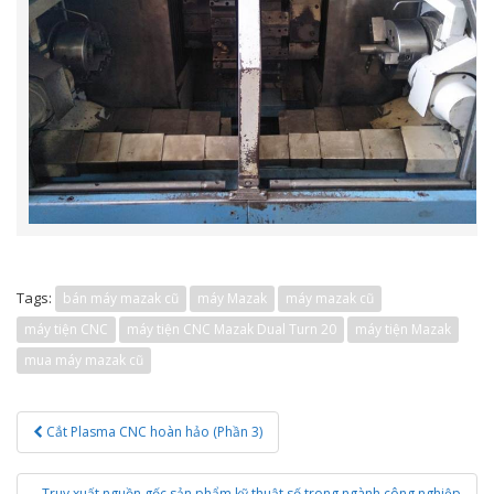
Tags:
bán máy mazak cũ
máy Mazak
máy mazak cũ
máy tiện CNC
máy tiện CNC Mazak Dual Turn 20
máy tiện Mazak
mua máy mazak cũ
Post
Cắt Plasma CNC hoàn hảo (Phần 3)
navigation
Truy xuất nguồn gốc sản phẩm kỹ thuật số trong ngành công nghiệp