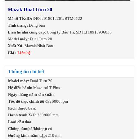
Mazak Dual Turn 20
Mã số TK/ID:
34002018012201/BTM0122
Tình trạng:
Đang bán
Liên hệ nhà cung cấp:
Công ty Bảo Trí, SĐTLH:0915936036
Model máy:
Dual Turn 20
Xuất Xứ:
Mazak/Nhật Bản
Giá :
Liên hệ
Thông tin chi tiết
Model máy:
Dual Turn 20
Hệ điều hành:
Mazatrol T Plus
Ngày tháng năm sản xuất:
Tốc độ trục chính tối đa:
6000 rpm
Kích thước bàn:
Hành trình X/Z:
230/600 mm
Loại đầu dao:
Chống tâm(có/không):
có
Đường kính mâm cặp:
210 mm