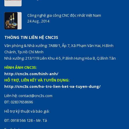
Công nghệ gia công CNC độc nhất Việt Nam
24 Aug , 2014
THÔNG TIN LIÊN HỆ CNC3S
Văn phòng & Nhà xưởng: 7A88/1, Ấp 7, Xã Phạm Văn Hai, H.Bình
Chánh, Tp.Hồ Chí Minh
Nhà xưởng: 213/119 Liên Khu 4-5, P.Bình Hưng Hòa B, Q.Bình Tân
HÌNH ẢNH CNC3S:
http://cnc3s.com/hinh-anh/
HỖ TRỢ, LIÊN KẾT VÀ TUYỂN DỤNG:
http://cnc3s.com/ho-tro-lien-ket-va-tuyen-dung/
Liên hệ:
contact@cnc3s.com
ĐT: 02837658696
Hỗ trợ kỹ thuật và báo giá:
ĐT: 0918 566 128 – Mr. Tá