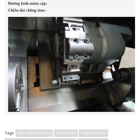
Đường kính mâm cặp:
Chiều dài chống tâm:
Tags:
bán máy mazak cũ
máy Mazak
máy mazak cũ