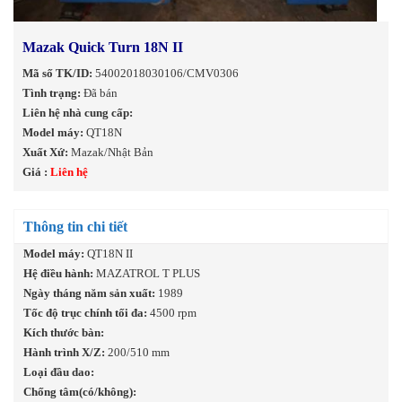
Mazak Quick Turn 18N II
Mã số TK/ID:
54002018030106/CMV0306
Tình trạng:
Đã bán
Liên hệ nhà cung cấp:
Model máy:
QT18N
Xuất Xứ:
Mazak/Nhật Bản
Giá :
Liên hệ
Thông tin chi tiết
Model máy:
QT18N II
Hệ điều hành:
MAZATROL T PLUS
Ngày tháng năm sản xuất:
1989
Tốc độ trục chính tối đa:
4500 rpm
Kích thước bàn:
Hành trình X/Z:
200/510 mm
Loại đầu dao:
Chống tâm(có/không):