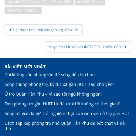
máy tiện CNC Mazak Quick Turn 18N II
máy tiện Mazak
mua máy mazak cũ
Post
Đạt được tính bền vững trong sản xuất
navigation
Máy tiện CNC Mazak INTEGREXi-200S/1000U
BÀI VIẾT MỚI NHẤT
Tôi không cần phòng lớn để sống dễ chịu hơn
Sống chung phòng trọ, ký túc xá gần HUIT sao cho yên?
Ở trọ Quận Tân Phú – Vì sao tôi ngủ không ngon?
Dọn phòng trọ gần HUIT từ đâu khi tôi không có thời gian?
Sống tối giản là gì? Trải nghiệm thật của sinh viên ở trọ gần HUIT
Cách sắp xếp phòng trọ nhỏ Quận Tân Phú để bớt chật và dễ
thở