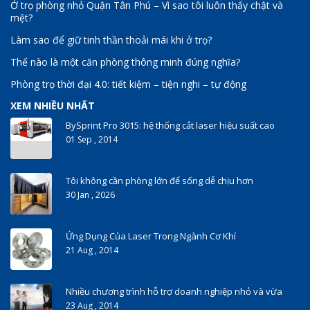
Ở trọ phòng nhỏ Quận Tân Phú – Vì sao tôi luôn thấy chật và
mệt?
Làm sao để giữ tinh thần thoải mái khi ở trọ?
Thế nào là một căn phòng thông minh đúng nghĩa?
Phòng trọ thời đại 4.0: tiết kiệm – tiện nghi – tự động
XEM NHIỀU NHẤT
BySprint Pro 3015: hệ thống cắt laser hiệu suất cao
01 Sep , 2014
Tôi không cần phòng lớn để sống dễ chịu hơn
30 Jan , 2026
Ứng Dụng Của Laser Trong Ngành Cơ Khí
21 Aug , 2014
Nhiều chương trình hỗ trợ doanh nghiệp nhỏ và vừa
23 Aug , 2014