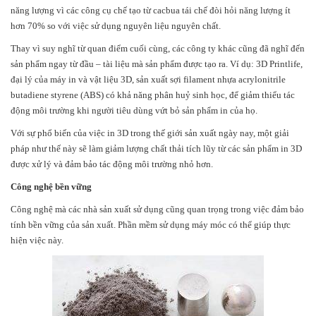
năng lượng vì các công cụ chế tạo từ cacbua tái chế đòi hỏi năng lượng ít
hơn 70% so với việc sử dụng nguyên liệu nguyên chất.
Thay vì suy nghĩ từ quan điểm cuối cùng, các công ty khác cũng đã nghĩ đến
sản phẩm ngay từ đầu – tài liệu mà sản phẩm được tạo ra. Ví dụ: 3D Printlife,
đại lý của máy in và vật liệu 3D, sản xuất sợi filament nhựa acrylonitrile
butadiene styrene (ABS) có khả năng phân huỷ sinh học, để giảm thiểu tác
động môi trường khi người tiêu dùng vứt bỏ sản phẩm in của họ.
Với sự phổ biến của việc in 3D trong thế giới sản xuất ngày nay, một giải
pháp như thế này sẽ làm giảm lượng chất thải tích lũy từ các sản phẩm in 3D
được xử lý và đảm bảo tác động môi trường nhỏ hơn.
Công nghệ bền vững
Công nghệ mà các nhà sản xuất sử dụng cũng quan trọng trong việc đảm bảo
tính bền vững của sản xuất. Phần mềm sử dụng máy móc có thể giúp thực
hiện việc này.