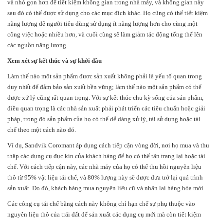
và nhỏ gọn hơn để tiết kiệm không gian trong nhà máy, và không gian này
sau đó có thể được sử dụng cho các mục đích khác. Họ cũng có thể tiết kiệm
năng lượng để người tiêu dùng sử dụng ít năng lượng hơn cho cùng một
công việc hoặc nhiều hơn, và cuối cùng sẽ làm giảm tác động tổng thể lên
các nguồn năng lượng.
Xem xét sự kết thúc và sự khởi đầu
Làm thế nào một sản phẩm được sản xuất không phải là yếu tố quan trọng
duy nhất để đảm bảo sản xuất bền vững; làm thế nào một sản phẩm có thể
được xử lý cũng rất quan trọng. Với sự kết thúc chu kỳ sống của sản phẩm,
điều quan trọng là các nhà sản xuất phải phát triển các tiêu chuẩn hoặc giải
pháp, trong đó sản phẩm của họ có thể dễ dàng xử lý, tái sử dụng hoặc tái
chế theo một cách nào đó.
Ví dụ, Sandvik Coromant áp dụng cách tiếp cận vòng đời, nơi họ mua và thu
thập các dụng cụ đục kín của khách hàng để họ có thể tân trang lại hoặc tái
chế. Với cách tiếp cận này, các nhà máy của họ có thể thu hồi nguyên liệu
thô từ 95% vật liệu tái chế, và 80% lượng này sẽ được đưa trở lại quá trình
sản xuất. Do đó, khách hàng mua nguyên liệu cũ và nhận lại hàng hóa mới.
Các công cụ tái chế bằng cách này không chỉ hạn chế sự phụ thuộc vào
nguyên liệu thô của trái đất để sản xuất các dụng cụ mới mà còn tiết kiệm