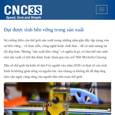
S
k
TOGGLE
i
p
t
Đạt được tính bền vững trong sản xuất
o
m
Sự cường điệu của thế giới sản xuất trong những năm gần đây tập trung vào
a
sự bền vững – về thực tiễn, công nghệ hoặc chất thải – để có một tương lai
i
tốt đẹp hơn. Nhưng “sản xuất bền vững” có nghĩa là gì, và làm thế nào một
n
nhà sản xuất có thể đạt được hoặc tham gia vào nó? Bởi Michelle Cheong
c
o
Dân số thế giới dự kiến ​​sẽ đạt 9 tỷ người vào năm 2030 và thực tế của tình
n
hình là không gian sống và nguồn lực của chúng ta không đủ để đáp ứng
t
nhu cầu ngày càng tăng của người dân trên toàn thế giới.
e
n
t