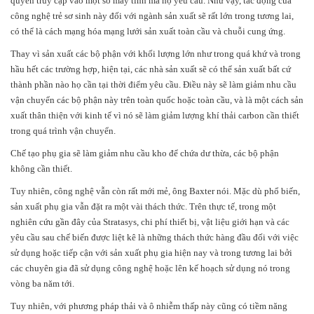
quyền truy cập vào một số máy tính mà họ yêu cầu. Như vậy, tác động của
công nghệ trẻ sơ sinh này đối với ngành sản xuất sẽ rất lớn trong tương lai,
có thể là cách mạng hóa mạng lưới sản xuất toàn cầu và chuỗi cung ứng.
Thay vì sản xuất các bộ phận với khối lượng lớn như trong quá khứ và trong
hầu hết các trường hợp, hiện tại, các nhà sản xuất sẽ có thể sản xuất bất cứ
thành phần nào họ cần tại thời điểm yêu cầu. Điều này sẽ làm giảm nhu cầu
vận chuyển các bộ phận này trên toàn quốc hoặc toàn cầu, và là một cách sản
xuất thân thiện với kinh tế vì nó sẽ làm giảm lượng khí thải carbon cần thiết
trong quá trình vận chuyển.
Chế tạo phụ gia sẽ làm giảm nhu cầu kho để chứa dư thừa, các bộ phận
không cần thiết.
Tuy nhiên, công nghệ vẫn còn rất mới mẻ, ông Baxter nói. Mặc dù phổ biến,
sản xuất phụ gia vẫn đặt ra một vài thách thức. Trên thực tế, trong một
nghiên cứu gần đây của Stratasys, chi phí thiết bị, vật liệu giới hạn và các
yêu cầu sau chế biến được liệt kê là những thách thức hàng đầu đối với việc
sử dụng hoặc tiếp cận với sản xuất phụ gia hiện nay và trong tương lai bởi
các chuyên gia đã sử dụng công nghệ hoặc lên kế hoạch sử dụng nó trong
vòng ba năm tới.
Tuy nhiên, với phương pháp thải và ô nhiễm thấp này cũng có tiềm năng