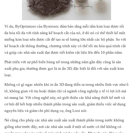
Ví dụ, ByOptimizer của Bystronic đảm bảo rằng mỗi tấm kim loại được tối
đa hóa tối đa với tính năng kế hoạch cắt của nó, ở đó nó có thể thiết kế một
miếng kim loại nên được cắt để tạo ra số lượng lớn nhất các bộ phận. So với
kế hoạch cắt thông thường, chương trình này có thể tối ưu hóa quá trình cắt
và giúp các nhà sản xuất đạt được tiết kiệm vật liệu lên đến 10 phần trăm.
Phát triển với sự phổ biến bùng nổ trong những năm gần đây cũng là sản
xuất phụ gia, thường được gọi là in ấn 3D, đặc biệt là đối với sản xuất kim
loại.
Không có gì ngạc nhiên khi in ấn 3D đang diễn ra trong nhiều lĩnh vực như ô
tô, không gian vũ trụ hoặc thậm chí cả ngành công nghiệp y tế vì lợi ích mà
nó mang lại. Với công nghệ này, nó giới thiệu các khả năng thiết kế mới và
cơ hội để kết hợp nhiều thành phần trong sản xuất, giảm thiểu việc sử dụng
nguyên liệu và giảm chi phí dụng cụ, ông Looi nói.
Nó cũng cho phép các nhà sản xuất sản xuất thành phần trong nước không
giống như trước đây, nơi các nhà sản xuất ở một số nước có thể không có