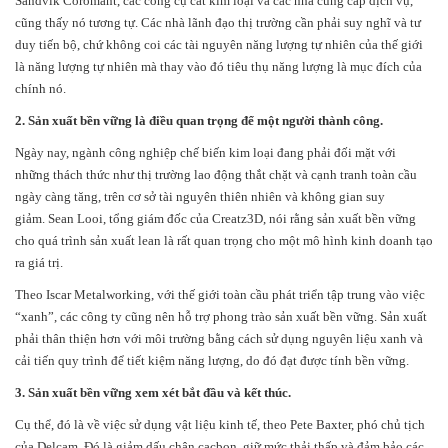
Sandvik Coromant, các công cụ cắt kim loại và các nhà cung cấp dịch vụ,
cũng thấy nó tương tự. Các nhà lãnh đạo thị trường cần phải suy nghĩ và tư
duy tiến bộ, chứ không coi các tài nguyên năng lượng tự nhiên của thế giới
là năng lượng tự nhiên mà thay vào đó tiêu thụ năng lượng là mục đích của
chính nó.
2. Sản xuất bền vững là điều quan trọng để một người thành công.
Ngày nay, ngành công nghiệp chế biến kim loại đang phải đối mặt với
những thách thức như thị trường lao động thắt chặt và cạnh tranh toàn cầu
ngày càng tăng, trên cơ sở tài nguyên thiên nhiên và không gian suy
giảm. Sean Looi, tổng giám đốc của Creatz3D, nói rằng sản xuất bền vững
cho quá trình sản xuất lean là rất quan trọng cho một mô hình kinh doanh tạo
ra giá trị.
Theo Iscar Metalworking, với thế giới toàn cầu phát triển tập trung vào việc
“xanh”, các công ty cũng nên hỗ trợ phong trào sản xuất bền vững. Sản xuất
phải thân thiện hơn với môi trường bằng cách sử dụng nguyên liệu xanh và
cải tiến quy trình để tiết kiệm năng lượng, do đó đạt được tính bền vững.
3. Sản xuất bền vững xem xét bắt đầu và kết thúc.
Cụ thể, đó là về việc sử dụng vật liệu kinh tế, theo Pete Baxter, phó chủ tịch
của Delcam. Đó là giảm dấu chân cacbon, giữ mức thải thấp và đảm bảo các