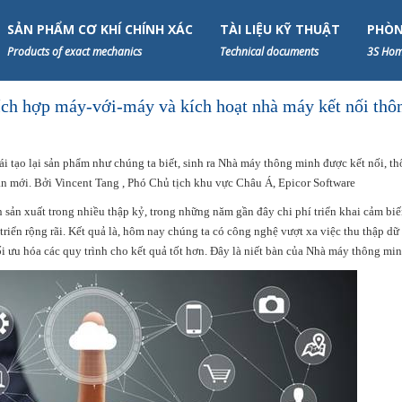
SẢN PHẨM CƠ KHÍ CHÍNH XÁC
TÀI LIỆU KỸ THUẬT
PHÒN
Products of exact mechanics
Technical documents
3S Hom
ích hợp máy-với-máy và kích hoạt nhà máy kết nối thô
tái tạo lại sản phẩm như chúng ta biết, sinh ra Nhà máy thông minh được kết nối, t
n mới. Bởi Vincent Tang , Phó Chủ tịch khu vực Châu Á, Epicor Software
àn sản xuất trong nhiều thập kỷ, trong những năm gần đây chi phí triển khai cảm bi
riển rộng rãi. Kết quả là, hôm nay chúng ta có công nghệ vượt xa việc thu thập dữ 
ối ưu hóa các quy trình cho kết quả tốt hơn. Đây là niết bàn của Nhà máy thông min