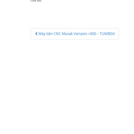
của họ.
Post
Máy tiện CNC Mazak Variaxis i-600 – TLN0804
navigation