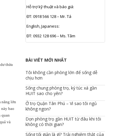
Hỗ trợ kỹ thuật và báo giá:
ĐT: 0918 566 128 – Mr. Tá
English, Japaness:
ĐT: 0932 128 696 – Ms. Tâm
BÀI VIẾT MỚI NHẤT
 dư thừa
Tôi không cần phòng lớn để sống dễ
chịu hơn
Sống chung phòng trọ, ký túc xá gần
HUIT sao cho yên?
m năng lớn
Ở trọ Quận Tân Phú – Vì sao tôi ngủ
không ngon?
u này bao
n quan
Dọn phòng trọ gần HUIT từ đâu khi tôi
 quả và
không có thời gian?
Sống tối giản là gì? Trải nghiệm thật của