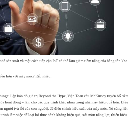
nhà sản xuất và một cách tiếp cận IoT có thể làm giảm tiềm năng của hàng tồn kho
nhiều hơn với máy móc? Rất nhiều.
Things: Lập bản đồ giá trị Beyond the Hype, Viện Toàn cầu McKinsey tuyên bố tiề
ưu hóa hoạt động – làm cho các quy trình khác nhau trong nhà máy hiệu quả hơn. Điề
n người (và lỗi của con người), để điều chỉnh hiệu suất của máy móc. Nó cũng liê
 trình làm việc để loại bỏ thực hành không hiệu quả, xói mòn năng lực, thiếu hiệu