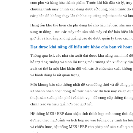
cụm phụ và hàng hóa thành phẩm. Trước khi bắt đầu xử lý, truy
chương trình máy chính xác đang được sử dụng, phần trước đó k
các phần đó không chạy lần thứ hai tại cùng một thao tác và hư
Hàng tồn kho thể hiện chi phí đáng kể cho hầu hết các nhà sản 
sung tự động – nơi các máy trên sàn nhà máy có thể báo hiệu k
giờ tắt và khoảng không quảng cáo đó được quản lý theo cách c
Đạt được khả năng để hiểu sức khỏe của bạn về hoạt
Thông qua IoT, các nhà sản xuất đạt được khả năng mạnh mẽ để 
hỗ trợ tăng trưởng và sinh lời trong môi trường sản xuất quy đị
xuất có thể là một khó khăn đối với các tổ chức sản xuất khôn
và hành động là rất quan trọng.
Một khung báo cáo thống nhất để xem đồng thời và dễ dàng phân
sự nhanh nhẹn hoạt động để thực hiện các dữ liệu này và áp dụn
thuật, sản xuất, phân phối và dịch vụ – để cung cấp thông tin n
chính xác và hiệu quả hơn bao giờ hết.
Hệ thống MES / ERP đảm nhận tính thích hợp mới trong thời đại Io
dữ liệu theo ngữ cảnh và tích hợp nó vào luồng quy trình hạ lư
và chiến lược, hệ thống MES / ERP cho phép nhà sản xuất tạo ra 