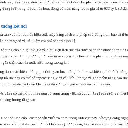
hỉnh máy móc từ xa, dựa trên dữ liệu cảm biến từ các bộ phận khác nhau của nhà m
 dụng IoT trong tối ưu hóa hoạt động có tiềm năng tạo ra giá trị từ 633 tỷ USD đế
 thống kết nối
hà sản xuất tối ưu hóa hiệu suất máy bằng cách cho phép chủ động hơn, bảo trì tiê
 ngừa sự cố và tiết kiệm chi phí bảo trì định kỳ.
ể cung cấp dữ liệu vô giá về điều kiện liên tục của thiết bị có thể được phân tích 
g sản xuất. Trong trường hợp xảy ra sự cố, các tổ chức có thể phân tích dữ liệu nà
ngăn chặn các lần xuất hiện trong tương lai.
g được cải thiện, thông qua thời gian hoạt động lớn hơn và hiệu quả thiết bị tổng t
g nỗ lực này có thể hỗ trợ các sáng kiến ​​cải tiến liên tục và góp phần nâng cao lự
thông báo để cải thiện khả năng đáp ứng, quyền sở hữu và trách nhiệm.
việc cũng có thể hỗ trợ hiệu quả bổ sung trong việc sử dụng năng lượng tối ưu. Tiết
giá năng lượng tăng cao.
IoT có thể “lên cấp” các nhà sản xuất trò chơi trong lĩnh vực này. Sử dụng công ngh
uần tự và không được tuần tự hóa khi chúng được nhận, lưu trữ và sử dụng để xây d