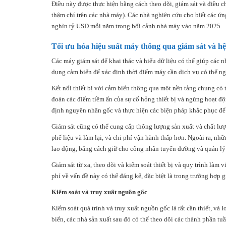
Điều này được thực hiện bằng cách theo dõi, giám sát và điều c
thậm chí trên các nhà máy). Các nhà nghiên cứu cho biết các ứng
nghìn tỷ USD mỗi năm trong bối cảnh nhà máy vào năm 2025.
Tối ưu hóa hiệu suất máy thông qua giám sát và hệ
Các máy giám sát để khai thác và hiểu dữ liệu có thể giúp các n
dụng cảm biến để xác định thời điểm máy cần dịch vụ có thể ngăn
Kết nối thiết bị với cảm biến thông qua một nền tảng chung có th
đoán các điểm tiềm ẩn của sự cố hỏng thiết bị và ngừng hoạt độn
định nguyên nhân gốc và thực hiện các biện pháp khắc phục để 
Giám sát cũng có thể cung cấp thông lượng sản xuất và chất lượn
phế liệu và làm lại, và chi phí vận hành thấp hơn. Ngoài ra, nhữn
lao động, bằng cách giữ cho công nhân tuyến đường và quản lý 
Giám sát từ xa, theo dõi và kiểm soát thiết bị và quy trình làm 
phí về vấn đề này có thể đáng kể, đặc biệt là trong trường hợp 
Kiểm soát và truy xuất nguồn gốc
Kiểm soát quá trình và truy xuất nguồn gốc là rất cần thiết, và 
biến, các nhà sản xuất sau đó có thể theo dõi các thành phần t