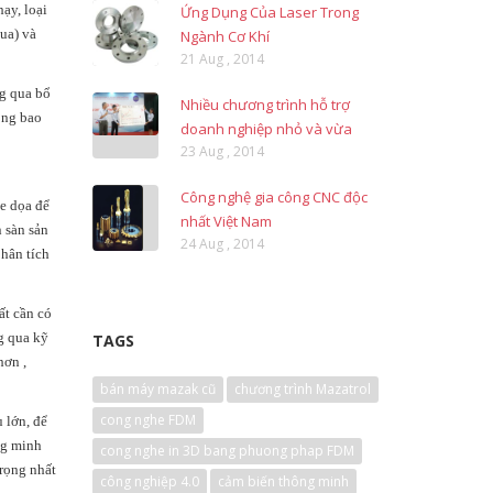
ạy, loại
Ứng Dụng Của Laser Trong
ua) và
Ngành Cơ Khí
21 Aug , 2014
ng qua bổ
Nhiều chương trình hỗ trợ
ông bao
doanh nghiệp nhỏ và vừa
23 Aug , 2014
Công nghệ gia công CNC độc
đe dọa để
nhất Việt Nam
n sàn sản
24 Aug , 2014
hân tích
ất cần có
g qua kỹ
TAGS
hơn ,
bán máy mazak cũ
chương trình Mazatrol
cong nghe FDM
u lớn, để
ng minh
cong nghe in 3D bang phuong phap FDM
trọng nhất
công nghiệp 4.0
cảm biến thông minh