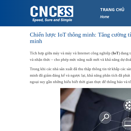
S
k
TRANG CHỦ
i
Home
p
t
Chiến lược IoT thông minh: Tăng cường t
o
minh
m
a
Tích hợp giữa máy và máy và Internet công nghiệp (
IoT
) đang 
i
và nhận thức – cho phép mức năng suất mới và khả năng dự đoá
n
c
Trong khi các nhà sản xuất đã thu thập thông tin từ khắp các s
o
minh đã giảm đáng kể và ngược lại, khả năng phân tích đã phát t
n
ngoại suy gần những hiểu biết thời gian thực để thông báo và t
t
e
n
t