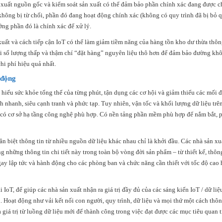
 xuất nguồn gốc và kiểm soát sản xuất có thể đảm bảo phần chính xác đang được ch
hông bị từ chối, phần đó đang hoạt động chính xác (không có quy trình đã bị bỏ q
ớng phần đó là chính xác để xử lý.
xuất và cách tiếp cận IoT có thể làm giảm tiềm năng của hàng tồn kho dư thừa thô
hi số lượng thấp và thậm chí “đặt hàng” nguyên liệu thô hơn để đảm bảo đường kh
hi phí hiệu quả nhất.
 động
hiểu sức khỏe tổng thể của từng phút, tận dụng các cơ hội và giảm thiểu các mối 
nh nhanh, siêu cạnh tranh và phức tạp. Tuy nhiên, vận tốc và khối lượng dữ liệu trê
g có cơ sở hạ tầng công nghệ phù hợp. Có nền tảng phần mềm phù hợp để nắm bắt, p
 biệt thông tin từ nhiều nguồn dữ liệu khác nhau chỉ là khởi đầu. Các nhà sản xu
g những thông tin chi tiết này trong toàn bộ vòng đời sản phẩm – từ thiết kế, thôn
gay lập tức và hành động cho các phòng ban và chức năng cần thiết với tốc độ cao 
T, để giúp các nhà sản xuất nhận ra giá trị đầy đủ của các sáng kiến ​​IoT / dữ liệ
u. Hoạt động như vải kết nối con người, quy trình, dữ liệu và mọi thứ một cách thô
giá trị từ luồng dữ liệu mới để thành công trong việc đạt được các mục tiêu quan 