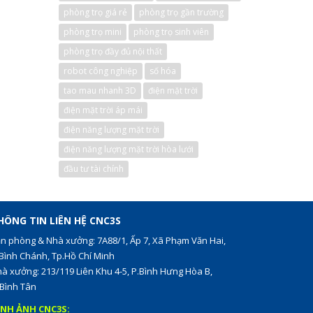
phòng trọ giá rẻ
phòng trọ gần trường
phòng trọ mini
phòng trọ sinh viên
phòng trọ đầy đủ nội thất
robot công nghiệp
số hóa
tao mau nhanh 3D
điện mặt trời
điện mặt trời áp mái
điện năng lượng mặt trời
điện năng lượng mặt trời hòa lưới
đầu tư tài chính
HÔNG TIN LIÊN HỆ CNC3S
n phòng & Nhà xưởng: 7A88/1, Ấp 7, Xã Phạm Văn Hai,
Bình Chánh, Tp.Hồ Chí Minh
à xưởng: 213/119 Liên Khu 4-5, P.Bình Hưng Hòa B,
Bình Tân
ÌNH ẢNH CNC3S: