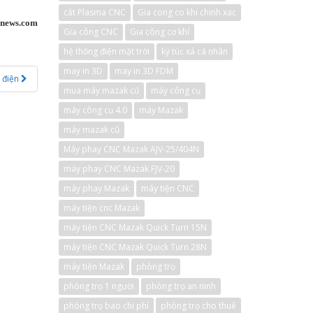
cắt Plasma CNC
Gia cong co khi chinh xac
-news.com
Gia công CNC
Gia công cơ khí
hệ thống điện mặt trời
ký túc xá cá nhân
may in 3D
may in 3D FDM
– điện
mua máy mazak cũ
máy công cụ
máy công cụ 4.0
máy Mazak
máy mazak cũ
Máy phay CNC Mazak AJV-25/404N
máy phay CNC Mazak FJV-20
máy phay Mazak
máy tiện CNC
máy tiện cnc Mazak
máy tiện CNC Mazak Quick Turn 15N
máy tiện CNC Mazak Quick Turn 28N
máy tiện Mazak
phòng trọ
phòng trọ 1 người
phòng trọ an ninh
phòng trọ bao chi phí
phòng trọ cho thuê