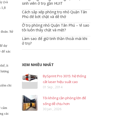
áy (và
sinh viên ở trọ gần HUIT
n 1,8
Cách sắp xếp phòng trọ nhỏ Quận Tân
Phú để bớt chật và dễ thở
Ở trọ phòng nhỏ Quận Tân Phú – Vì sao
tôi luôn thấy chật và mệt?
n đoán. Sử
Làm sao để giữ tinh thần thoải mái khi
ở trọ?
để dự
y để xác
XEM NHIỀU NHẤT
hể, ít
c lượng
BySprint Pro 3015: hệ thống
cắt laser hiệu suất cao
 kiệm chi
01 Sep , 2014
Tôi không cần phòng lớn để
sống dễ chịu hơn
ệ cảm
30 Jan , 2026
ựng các