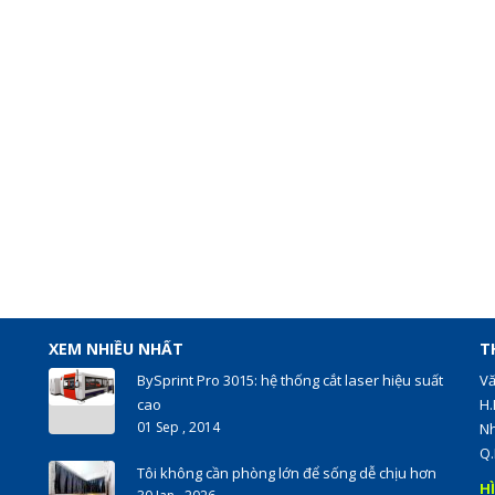
XEM NHIỀU NHẤT
T
BySprint Pro 3015: hệ thống cắt laser hiệu suất
Vă
cao
H.
01 Sep , 2014
Nh
Q.
Tôi không cần phòng lớn để sống dễ chịu hơn
H