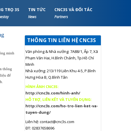
G TRỌ 3S
TIN TỨC
CNC3S VÀ ĐỐI TÁC
estay
News
Partners
ng
THÔNG TIN LIÊN HỆ CNC3S
Văn phòng & Nhà xưởng: 7A88/1, Ấp 7, Xã
hông minh
Phạm Văn Hai, H.Bình Chánh, Tp.Hồ Chí
Minh
ến thông
Nhà xưởng: 213/119 Liên Khu 4-5, P.Bình
liệu để
Hưng Hòa B, Q.Bình Tân
h.
HÌNH ẢNH CNC3S:
http://cnc3s.com/hinh-anh/
HỖ TRỢ, LIÊN KẾT VÀ TUYỂN DỤNG:
http://cnc3s.com/ho-tro-lien-ket-va-
tuyen-dung/
Liên hệ:
contact@cnc3s.com
ĐT: 02837658696