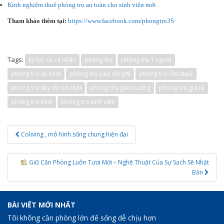
Kinh nghiệm thuê phòng trọ an toàn cho sinh viên mới
Tham khảo thêm tại:
https://www.facebook.com/phongtro3S
Tags:
ký túc xá cá nhân
phòng trọ
phòng trọ 1 người
phòng trọ an ninh
phòng trọ bao chi phí
phòng trọ cho thuê
phòng trọ đầy đủ nội thất
phòng trọ gần trường
phòng trọ giá rẻ
phòng trọ mini
phòng trọ sinh viên
Post
Coliving , mô hình sống chung hiện đại
navigation
Giữ Căn Phòng Luôn Tươi Mới – Nghệ Thuật Của Sự Sạch Sẽ Nhật
Bản
BÀI VIẾT MỚI NHẤT
Tôi không cần phòng lớn để sống dễ chịu hơn