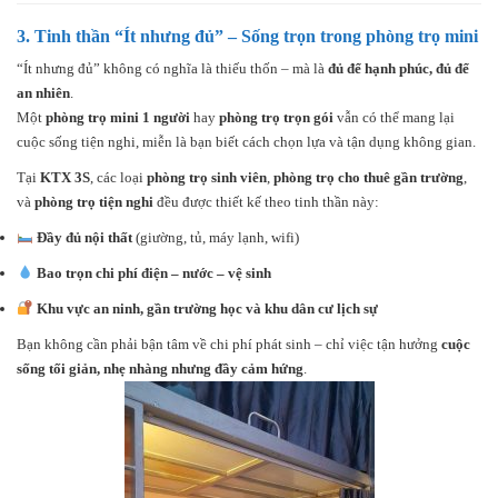
3.
Tinh thần “Ít nhưng đủ” – Sống trọn trong phòng trọ mini
“Ít nhưng đủ” không có nghĩa là thiếu thốn – mà là
đủ để hạnh phúc, đủ để
an nhiên
.
Một
phòng trọ mini 1 người
hay
phòng trọ trọn gói
vẫn có thể mang lại
cuộc sống tiện nghi, miễn là bạn biết cách chọn lựa và tận dụng không gian.
Tại
KTX 3S
, các loại
phòng trọ sinh viên
,
phòng trọ cho thuê gần trường
,
và
phòng trọ tiện nghi
đều được thiết kế theo tinh thần này:
Đầy đủ nội thất
(giường, tủ, máy lạnh, wifi)
Bao trọn chi phí điện – nước – vệ sinh
Khu vực an ninh, gần trường học và khu dân cư lịch sự
Bạn không cần phải bận tâm về chi phí phát sinh – chỉ việc tận hưởng
cuộc
sống tối giản, nhẹ nhàng nhưng đầy cảm hứng
.