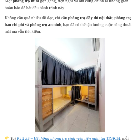
Một
phòng trọ mini
gọn gàng, tiện nghi và ấm cúng chính là không gian
hoàn hảo để bắt đầu hành trình này.
Không cần quá nhiều đồ đạc, chỉ cần
phòng trọ đầy đủ nội thất
,
phòng trọ
bao chi phí
và
phòng trọ an ninh
, bạn đã có thể tận hưởng cuộc sống thoải
mái mà vẫn tiết kiệm.
Tại
KTX 3S – Hệ thống phòng trọ sinh viên tiện nghi tại TP.HCM
, mỗi