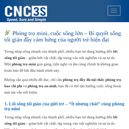
S
k
TOGGLE
i
p
t
Phòng trọ mini, cuộc sống lớn – Bí quyết sống
o
tối giản đầy cảm hứng của người trẻ hiện đại
m
a
Trong nhịp sống nhanh của thành phố, nhiều bạn trẻ đang hướng đến
lối
i
sống tối giản
– giảm bớt vật chất, tập trung vào trải nghiệm và sự tự do.
n
Một
phòng trọ mini
gọn gàng, tiện nghi và ấm cúng chính là không gian
c
hoàn hảo để bắt đầu hành trình này.
o
n
Không cần quá nhiều đồ đạc, chỉ cần
phòng trọ đầy đủ nội thất
,
phòng trọ
t
bao chi phí
và
phòng trọ an ninh
, bạn đã có thể tận hưởng cuộc sống thoải
e
mái mà vẫn tiết kiệm.
n
1.
Lối sống tối giản của giới trẻ – “Ít nhưng chất” cùng phòng
t
trọ mini
Trong nhịp sống nhanh của thành phố, nhiều bạn trẻ đang hướng đến
lối
sống tối giản
– giảm bớt vật chất, tập trung vào trải nghiệm và sự tự do.