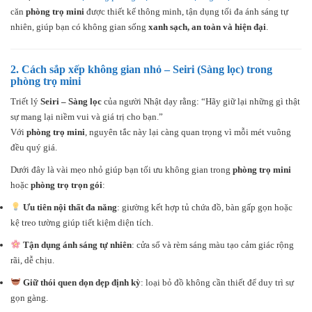
căn
phòng trọ mini
được thiết kế thông minh, tận dụng tối đa ánh sáng tự
nhiên, giúp bạn có không gian sống
xanh sạch, an toàn và hiện đại
.
2.
Cách sắp xếp không gian nhỏ – Seiri (Sàng lọc) trong
phòng trọ mini
Triết lý
Seiri – Sàng lọc
của người Nhật dạy rằng: “Hãy giữ lại những gì thật
sự mang lại niềm vui và giá trị cho bạn.”
Với
phòng trọ mini
, nguyên tắc này lại càng quan trọng vì mỗi mét vuông
đều quý giá.
Dưới đây là vài mẹo nhỏ giúp bạn tối ưu không gian trong
phòng trọ mini
hoặc
phòng trọ trọn gói
:
Ưu tiên nội thất đa năng
: giường kết hợp tủ chứa đồ, bàn gấp gọn hoặc
kệ treo tường giúp tiết kiệm diện tích.
Tận dụng ánh sáng tự nhiên
: cửa sổ và rèm sáng màu tạo cảm giác rộng
rãi, dễ chịu.
Giữ thói quen dọn dẹp định kỳ
: loại bỏ đồ không cần thiết để duy trì sự
gọn gàng.