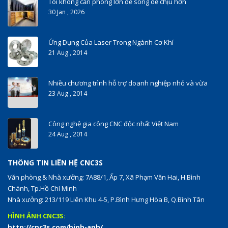
Tôi không cần phòng lớn để sống dễ chịu hơn
30 Jan , 2026
Ứng Dụng Của Laser Trong Ngành Cơ Khí
21 Aug , 2014
Nhiều chương trình hỗ trợ doanh nghiệp nhỏ và vừa
23 Aug , 2014
Công nghệ gia công CNC độc nhất Việt Nam
24 Aug , 2014
THÔNG TIN LIÊN HỆ CNC3S
Văn phòng & Nhà xưởng: 7A88/1, Ấp 7, Xã Phạm Văn Hai, H.Bình
Chánh, Tp.Hồ Chí Minh
Nhà xưởng: 213/119 Liên Khu 4-5, P.Bình Hưng Hòa B, Q.Bình Tân
HÌNH ẢNH CNC3S:
http://cnc3s.com/hinh-anh/