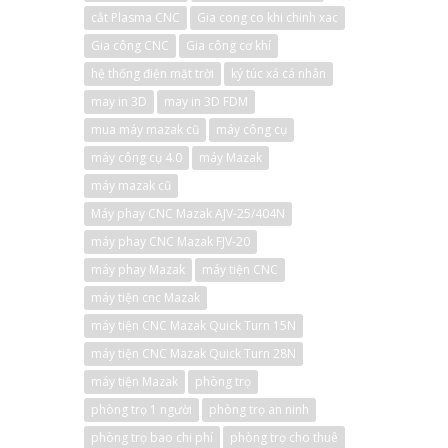
cắt Plasma CNC
Gia cong co khi chinh xac
Gia công CNC
Gia công cơ khí
hệ thống điện mặt trời
ký túc xá cá nhân
may in 3D
may in 3D FDM
mua máy mazak cũ
máy công cụ
máy công cụ 4.0
máy Mazak
máy mazak cũ
Máy phay CNC Mazak AJV-25/404N
máy phay CNC Mazak FJV-20
máy phay Mazak
máy tiện CNC
máy tiện cnc Mazak
máy tiện CNC Mazak Quick Turn 15N
máy tiện CNC Mazak Quick Turn 28N
máy tiện Mazak
phòng trọ
phòng trọ 1 người
phòng trọ an ninh
phòng trọ bao chi phí
phòng trọ cho thuê