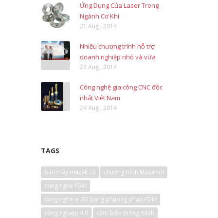
Ứng Dụng Của Laser Trong
Ngành Cơ Khí
21 Aug , 2014
Nhiều chương trình hỗ trợ
doanh nghiệp nhỏ và vừa
23 Aug , 2014
Công nghệ gia công CNC độc
nhất Việt Nam
24 Aug , 2014
TAGS
bán máy mazak cũ
chương trình Mazatrol
cong nghe FDM
cong nghe in 3D bang phuong phap FDM
công nghiệp 4.0
cảm biến thông minh