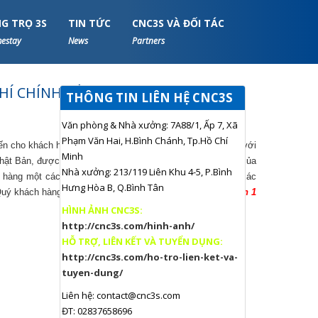
G TRỌ 3S
TIN TỨC
CNC3S VÀ ĐỐI TÁC
estay
News
Partners
HÍ CHÍNH XÁC
THÔNG TIN LIÊN HỆ CNC3S
Văn phòng & Nhà xưởng: 7A88/1, Ấp 7, Xã
Phạm Văn Hai, H.Bình Chánh, Tp.Hồ Chí
 cho khách hàng những chi tiết không hạn chế số lượng với
Minh
hật Bản, được học hỏi kỹ thuật và ý thức trong công việc của
Nhà xưởng: 213/119 Liên Khu 4-5, P.Bình
 hàng một cách tốt nhất. CNC 3S chuyên gia công chính xác
Hưng Hòa B, Q.Bình Tân
 Quý khách hàng cần gia công chi tiết
số lượng lớn cho đến 1
HÌNH ẢNH CNC3S:
http://cnc3s.com/hinh-anh/
HỖ TRỢ, LIÊN KẾT VÀ TUYỂN DỤNG:
http://cnc3s.com/ho-tro-lien-ket-va-
tuyen-dung/
Liên hệ:
contact@cnc3s.com
ĐT: 02837658696