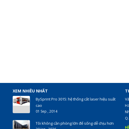
XEM NHIỀU NHẤT
T
BySprint Pro 3015: hệ thống cắt laser hiệu suất
Vă
cao
H.
01 Sep , 2014
Nh
Q.
Tôi không cần phòng lớn để sống dễ chịu hơn
H