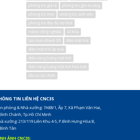
phòng trọ giá rẻ
phòng trọ gần trường
phòng trọ mini
phòng trọ sinh viên
phòng trọ đầy đủ nội thất
robot công nghiệp
số hóa
tao mau nhanh 3D
điện mặt trời
điện mặt trời áp mái
điện năng lượng mặt trời
điện năng lượng mặt trời hòa lưới
đầu tư tài chính
HÔNG TIN LIÊN HỆ CNC3S
n phòng & Nhà xưởng: 7A88/1, Ấp 7, Xã Phạm Văn Hai,
Bình Chánh, Tp.Hồ Chí Minh
à xưởng: 213/119 Liên Khu 4-5, P.Bình Hưng Hòa B,
Bình Tân
ÌNH ẢNH CNC3S: