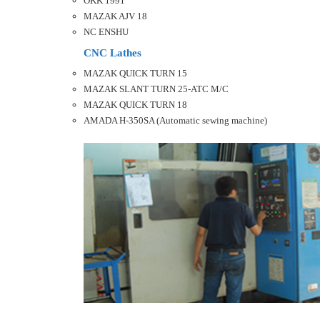
OKK 1991
MAZAK AJV 18
NC ENSHU
CNC Lathes
MAZAK QUICK TURN 15
MAZAK SLANT TURN 25-ATC M/C
MAZAK QUICK TURN 18
AMADA H-350SA (Automatic sewing machine)
Dụng cụ đo kiểm