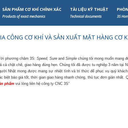
SẢN PHẨM CƠ KHÍ CHÍNH XÁC
TÀI LIỆU KỸ THUẬT
PHÒN
Products of exact mechanics
Technical documents
3S Hom
IA CÔNG CƠ KHÍ VÀ SẢN XUẤT MẶT HÀNG CƠ K
Với phương châm 3S:
Speed, Sure
and
Simple
chúng tôi mong muốn mang đến
iá cá chặt chẽ, giao hàng đúng hẹn. Chúng tôi đã được tu nghiệp 3 năm tại N
gười Nhật mong được mang sự nhiệt tình và tri thức để phục vụ quý khách
ặc biệt báo giá tốt, thời gian giao hàng nhanh chóng, thủ tục đơn giản nhất.
ản phẩm
vui lòng liên hệ công ty CNC 3S”