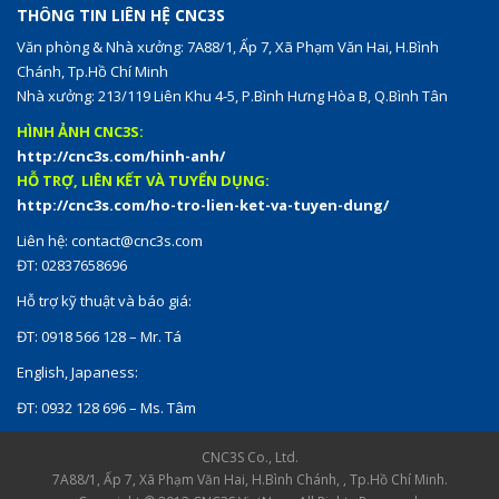
THÔNG TIN LIÊN HỆ CNC3S
Văn phòng & Nhà xưởng: 7A88/1, Ấp 7, Xã Phạm Văn Hai, H.Bình
Chánh, Tp.Hồ Chí Minh
Nhà xưởng: 213/119 Liên Khu 4-5, P.Bình Hưng Hòa B, Q.Bình Tân
HÌNH ẢNH CNC3S:
http://cnc3s.com/hinh-anh/
HỖ TRỢ, LIÊN KẾT VÀ TUYỂN DỤNG:
http://cnc3s.com/ho-tro-lien-ket-va-tuyen-dung/
Liên hệ:
contact@cnc3s.com
ĐT: 02837658696
Hỗ trợ kỹ thuật và báo giá:
ĐT: 0918 566 128 – Mr. Tá
English, Japaness:
ĐT: 0932 128 696 – Ms. Tâm
CNC3S Co., Ltd.
7A88/1, Ấp 7, Xã Phạm Văn Hai, H.Bình Chánh, , Tp.Hồ Chí Minh.