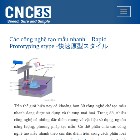
S
k
TOGGLE
i
p
t
o
Các công nghệ tạo mẫu nhanh – Rapid
m
Prototyping stype -快速原型スタイル
a
i
n
c
o
n
t
e
Trên thế giới hiện nay có khoảng hơn 30 công nghệ chế tạo mẫu
n
nhanh đang được sử dụng và thương mại hoá. Trong đó, nhiều
t
công nghệ có những đặc điểm chung về vật liệu sử dụng, nguồn
năng lượng, phương pháp tạo mẫu. Có thể phân chia các công
nghệ tạo mẫu nhanh theo các đặc điểm trên, song cách phân loại