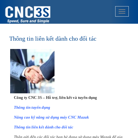
S
k
TOGGLE
i
p
t
o
Thông tin liên kết dành cho đối tác
m
a
i
n
c
o
n
t
Công ty CNC 3S – Hỗ trợ, liên kết và tuyển dụng
e
n
Thông tin tuyển dụng
t
Nâng cao kỹ năng sử dụng máy CNC Mazak
Thông tin liên kết dành cho đối tác
Thân gửi đến các đối tác bạn bè đang sử dụng máy Mazak để gia