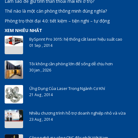
Làm sao để giữ tinh thần thoải mái khi ở trọ?
Thế nào là một căn phòng thông minh đúng nghĩa?
Phòng trọ thời đại 4.0: tiết kiệm – tiện nghi – tự động
XEM NHIỀU NHẤT
BySprint Pro 3015: hệ thống cắt laser hiệu suất cao
01 Sep , 2014
Tôi không cần phòng lớn để sống dễ chịu hơn
30 Jan , 2026
Ứng Dụng Của Laser Trong Ngành Cơ Khí
21 Aug , 2014
Nhiều chương trình hỗ trợ doanh nghiệp nhỏ và vừa
23 Aug , 2014
Công nghệ gia công CNC độc nhất Việt Nam