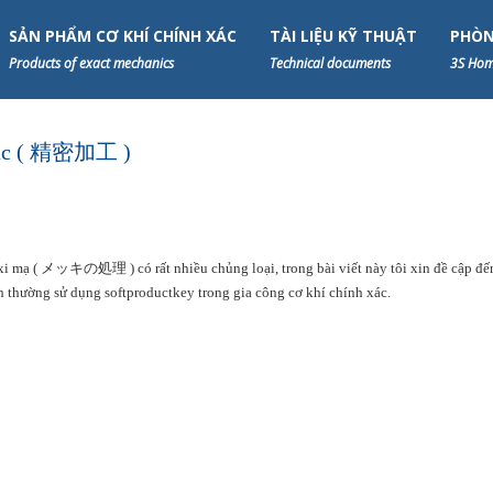
SẢN PHẨM CƠ KHÍ CHÍNH XÁC
TÀI LIỆU KỸ THUẬT
PHÒN
Products of exact mechanics
Technical documents
3S Hom
 xác ( 精密加工 )
i mạ ( メッキの処理 ) có rất nhiều chủng loại, trong bài viết này tôi xin đề cập đế
h thường sử dụng softproductkey trong gia công cơ khí chính xác.