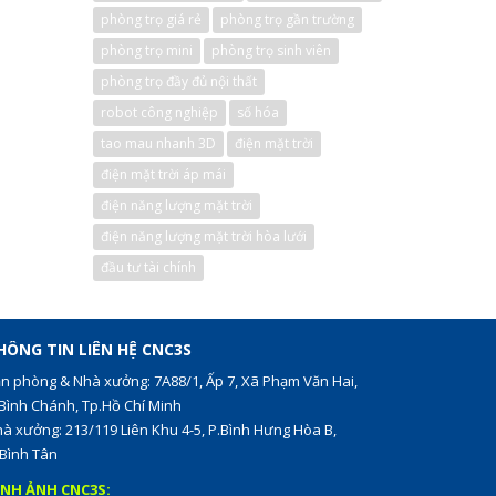
phòng trọ giá rẻ
phòng trọ gần trường
phòng trọ mini
phòng trọ sinh viên
phòng trọ đầy đủ nội thất
robot công nghiệp
số hóa
tao mau nhanh 3D
điện mặt trời
điện mặt trời áp mái
điện năng lượng mặt trời
điện năng lượng mặt trời hòa lưới
đầu tư tài chính
HÔNG TIN LIÊN HỆ CNC3S
n phòng & Nhà xưởng: 7A88/1, Ấp 7, Xã Phạm Văn Hai,
Bình Chánh, Tp.Hồ Chí Minh
à xưởng: 213/119 Liên Khu 4-5, P.Bình Hưng Hòa B,
Bình Tân
ÌNH ẢNH CNC3S: