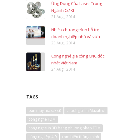
Ứng Dụng Của Laser Trong
Ngành Cơ Khí
21 Aug , 2014
Nhiều chương trình hỗ trợ
doanh nghiệp nhỏ và vừa
23 Aug , 2014
Công nghệ gia công CNC độc
nhất Việt Nam
24 Aug , 2014
TAGS
bán máy mazak cũ
chương trình Mazatrol
cong nghe FDM
cong nghe in 3D bang phuong phap FDM
công nghiệp 4.0
cảm biến thông minh