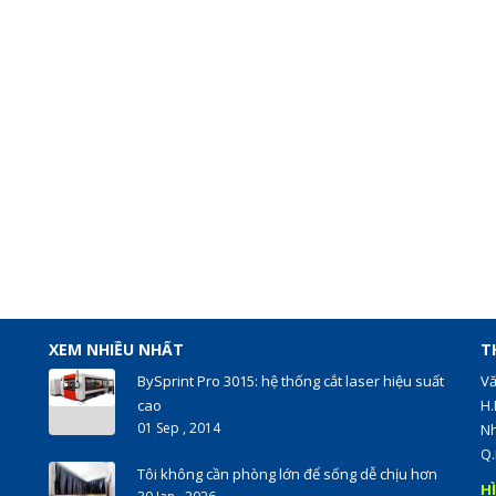
XEM NHIỀU NHẤT
T
BySprint Pro 3015: hệ thống cắt laser hiệu suất
Vă
cao
H.
01 Sep , 2014
Nh
Q.
Tôi không cần phòng lớn để sống dễ chịu hơn
H