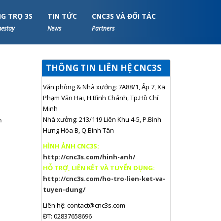
G TRỌ 3S
TIN TỨC
CNC3S VÀ ĐỐI TÁC
estay
News
Partners
THÔNG TIN LIÊN HỆ CNC3S
Văn phòng & Nhà xưởng: 7A88/1, Ấp 7, Xã
Phạm Văn Hai, H.Bình Chánh, Tp.Hồ Chí
Minh
Nhà xưởng: 213/119 Liên Khu 4-5, P.Bình
n
Hưng Hòa B, Q.Bình Tân
HÌNH ẢNH CNC3S:
http://cnc3s.com/hinh-anh/
HỖ TRỢ, LIÊN KẾT VÀ TUYỂN DỤNG:
http://cnc3s.com/ho-tro-lien-ket-va-
tuyen-dung/
Liên hệ:
contact@cnc3s.com
ĐT: 02837658696