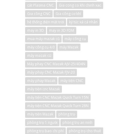
cắt Plasma CNC
Gia cong co khi chinh xac
Gia công CNC
Gia công cơ khí
hệ thống điện mặt trời
ký túc xá cá nhân
may in 3D
may in 3D FDM
mua máy mazak cũ
máy công cụ
máy công cụ 4.0
máy Mazak
máy mazak cũ
Máy phay CNC Mazak AJV-25/404N
máy phay CNC Mazak FJV-20
máy phay Mazak
máy tiện CNC
máy tiện cnc Mazak
máy tiện CNC Mazak Quick Turn 15N
máy tiện CNC Mazak Quick Turn 28N
máy tiện Mazak
phòng trọ
phòng trọ 1 người
phòng trọ an ninh
phòng trọ bao chi phí
phòng trọ cho thuê