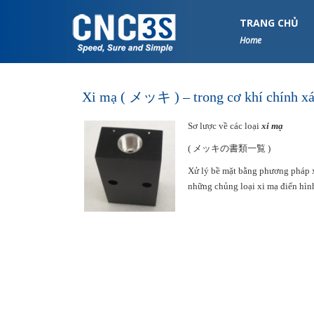
S
k
TRANG CHỦ
i
Home
p
t
o
Xi mạ ( メッキ ) – trong cơ khí chính
m
a
Sơ lược về các loại
xi mạ
i
n
( メッキの書類一覧 )
c
Xử lý bề mặt bằng phương pháp x
o
những chủng loại xi mạ điển hìn
n
t
e
n
t