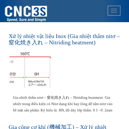
S
k
TOGGLE
i
p
t
o
Xử lý nhiệt vật liệu Inox (Gia nhiệt thấm nitơ –
m
窒化焼き入れ – Nitriding heatment)
a
i
n
c
o
n
t
e
Gia nhiệt thấm nitơ – 窒化焼き入れ – Nitriding heatment: Gia
n
nhiệt trong điều kiện có Nitơ dạng khí hay lỏng để tẩm nitơ vào
t
bề mặt sản phẩm. Ký hiệu là: HN, độ dày lớp thấm: 0.1 –0. 2mm
Gia công cơ khí (機械加工) – Xử lý nhiệt