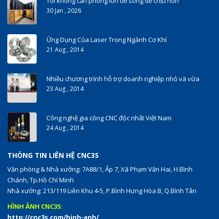
Tôi không cần phòng lớn để sống dễ chịu hơn
30 Jan , 2026
Ứng Dụng Của Laser Trong Ngành Cơ Khí
21 Aug , 2014
Nhiều chương trình hỗ trợ doanh nghiệp nhỏ và vừa
23 Aug , 2014
Công nghệ gia công CNC độc nhất Việt Nam
24 Aug , 2014
THÔNG TIN LIÊN HỆ CNC3S
Văn phòng & Nhà xưởng: 7A88/1, Ấp 7, Xã Phạm Văn Hai, H.Bình
Chánh, Tp.Hồ Chí Minh
Nhà xưởng: 213/119 Liên Khu 4-5, P.Bình Hưng Hòa B, Q.Bình Tân
HÌNH ẢNH CNC3S:
http://cnc3s.com/hinh-anh/