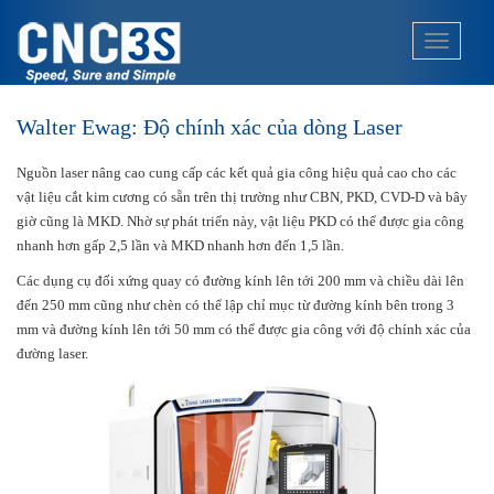
S
k
TOGGLE
i
p
t
Walter Ewag: Độ chính xác của dòng Laser
o
m
Nguồn laser nâng cao cung cấp các kết quả gia công hiệu quả cao cho các
a
vật liệu cắt kim cương có sẵn trên thị trường như CBN, PKD, CVD-D và bây
i
giờ cũng là MKD. Nhờ sự phát triển này, vật liệu PKD có thể được gia công
n
nhanh hơn gấp 2,5 lần và MKD nhanh hơn đến 1,5 lần.
c
o
Các dụng cụ đối xứng quay có đường kính lên tới 200 mm và chiều dài lên
n
đến 250 mm cũng như chèn có thể lập chỉ mục từ đường kính bên trong 3
t
mm và đường kính lên tới 50 mm có thể được gia công với độ chính xác của
e
đường laser.
n
t