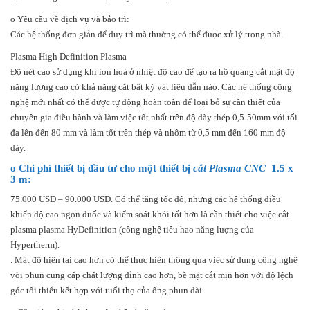
o Yêu cầu về dịch vụ và bảo trì:
Các hệ thống đơn giản để duy trì mà thường có thể được xử lý trong nhà.
Plasma High Definition Plasma
Độ nét cao sử dụng khí ion hoá ở nhiệt độ cao để tạo ra hồ quang cắt mật độ
năng lượng cao có khả năng cắt bất kỳ vật liệu dẫn nào. Các hệ thống công
nghệ mới nhất có thể được tự động hoàn toàn để loại bỏ sự cần thiết của
chuyên gia điều hành và làm việc tốt nhất trên độ dày thép 0,5-50mm với tối
đa lên đến 80 mm và làm tốt trên thép và nhôm từ 0,5 mm đến 160 mm độ
dày.
o Chi phí thiết bị đầu tư cho một thiết bị
cắt Plasma CNC
1.5 x
3 m:
75.000 USD – 90.000 USD. Có thể tăng tốc độ, nhưng các hệ thống điều
khiển độ cao ngọn đuốc và kiểm soát khói tốt hơn là cần thiết cho việc cắt
plasma plasma HyDefinition (công nghệ tiêu hao năng lượng của
Hypertherm).
. Mật độ hiện tại cao hơn có thể thực hiện thông qua việc sử dụng công nghệ
vòi phun cung cấp chất lượng đỉnh cao hơn, bề mặt cắt mịn hơn với độ lệch
góc tối thiểu kết hợp với tuổi thọ của ống phun dài.