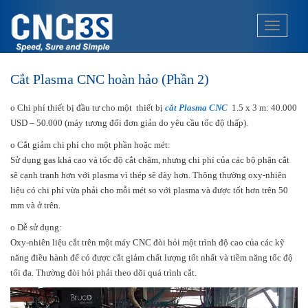
S
k
TOGGLE
i
p
t
Cắt Plasma CNC hoàn hảo (Phần 2)
o
m
o Chi phí thiết bị đầu tư cho một thiết bị
cắt Plasma CNC
1.5 x 3 m: 40.000
a
USD – 50.000 (máy tương đối đơn giản do yêu cầu tốc độ thấp).
i
n
o Cắt giảm chi phí cho một phần hoặc mét:
c
Sử dụng gas khá cao và tốc độ cắt chậm, nhưng chi phí của các bộ phận cắt
o
sẽ cạnh tranh hơn với plasma vì thép sẽ dày hơn. Thông thường oxy-nhiên
n
liệu có chi phí vừa phải cho mỗi mét so với plasma và được tốt hơn trên 50
t
mm và ở trên.
e
o Dễ sử dụng:
n
Oxy-nhiên liệu cắt trên một máy CNC đòi hỏi một trình độ cao của các kỹ
t
năng điều hành để có được cắt giảm chất lượng tốt nhất và tiềm năng tốc độ
tối đa. Thường đòi hỏi phải theo dõi quá trình cắt.