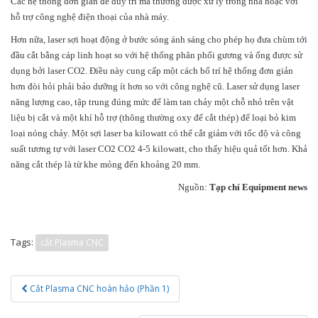
Các hệ thống đơn giản để duy trì mà thường được xử lý trong nhà hoặc với
hỗ trợ công nghệ điện thoại của nhà máy.
Hơn nữa, laser sợi hoạt động ở bước sóng ánh sáng cho phép họ đưa chùm tới
đầu cắt bằng cáp linh hoạt so với hệ thống phân phối gương và ống được sử
dụng bởi laser CO2. Điều này cung cấp một cách bố trí hệ thống đơn giản
hơn đòi hỏi phải bảo dưỡng ít hơn so với công nghệ cũ. Laser sử dụng laser
năng lượng cao, tập trung đúng mức để làm tan chảy một chỗ nhỏ trên vật
liệu bị cắt và một khí hỗ trợ (thông thường oxy để cắt thép) để loại bỏ kim
loại nóng chảy. Một sợi laser ba kilowatt có thể cắt giảm với tốc độ và công
suất tương tự với laser CO2 CO2 4-5 kilowatt, cho thấy hiệu quả tốt hơn. Khả
năng cắt thép là từ khe mỏng đến khoảng 20 mm.
Nguồn:
Tạp chí Equipment news
Tags:
cắt Plasma CNC
Post
Cắt Plasma CNC hoàn hảo (Phần 1)
navigation