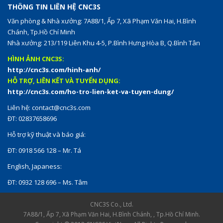
THÔNG TIN LIÊN HỆ CNC3S
Văn phòng & Nhà xưởng: 7A88/1, Ấp 7, Xã Phạm Văn Hai, H.Bình
Chánh, Tp.Hồ Chí Minh
Nhà xưởng: 213/119 Liên Khu 4-5, P.Bình Hưng Hòa B, Q.Bình Tân
HÌNH ẢNH CNC3S:
http://cnc3s.com/hinh-anh/
HỖ TRỢ, LIÊN KẾT VÀ TUYỂN DỤNG:
http://cnc3s.com/ho-tro-lien-ket-va-tuyen-dung/
Liên hệ:
contact@cnc3s.com
ĐT: 02837658696
Hỗ trợ kỹ thuật và báo giá:
ĐT: 0918 566 128 – Mr. Tá
English, Japaness:
ĐT: 0932 128 696 – Ms. Tâm
CNC3S Co., Ltd.
7A88/1, Ấp 7, Xã Phạm Văn Hai, H.Bình Chánh, , Tp.Hồ Chí Minh.