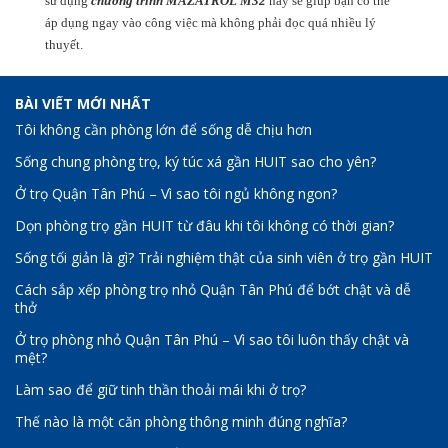
sử dụng
chương trình MAZATROL M32
này sẽ giúp bạn có thể
áp dụng ngay vào công việc mà không phải đọc quá nhiều lý
thuyết.
BÀI VIẾT MỚI NHẤT
Tôi không cần phòng lớn để sống dễ chịu hơn
Sống chung phòng trọ, ký túc xá gần HUIT sao cho yên?
Ở trọ Quận Tân Phú – Vì sao tôi ngủ không ngon?
Dọn phòng trọ gần HUIT từ đâu khi tôi không có thời gian?
Sống tối giản là gì? Trải nghiệm thật của sinh viên ở trọ gần HUIT
Cách sắp xếp phòng trọ nhỏ Quận Tân Phú để bớt chật và dễ
thở
Ở trọ phòng nhỏ Quận Tân Phú – Vì sao tôi luôn thấy chật và
mệt?
Làm sao để giữ tinh thần thoải mái khi ở trọ?
Thế nào là một căn phòng thông minh đúng nghĩa?