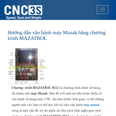
S
k
TOGGLE
i
p
t
o
Hướng dẫn vận hành máy Mazak bằng chương
m
trình MAZATROL
a
i
n
c
o
n
t
e
Chương trình MAZATROL M32
là chương trình được sử dụng
n
rất nhiều trên
máy Mazak
. Nếu để viết một tài liệu hoàn thiện về
t
vận hành sử dụng máy CNC cần khá nhiều thời gian, và để những
người mới vào làm có thể đọc hết tài liệu vận hành
máy mazak
cũng là một vấn đề, do đó phần tài liệu trích lượt ngắn gọn cách