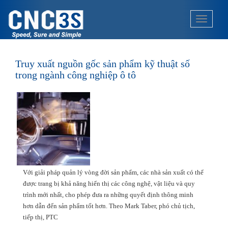
S
k
TOGGLE
i
p
t
o
Truy xuất nguồn gốc sản phẩm kỹ thuật số
m
trong ngành công nghiệp ô tô
a
i
n
c
o
n
t
e
Với giải pháp quản lý vòng đời sản phẩm, các nhà sản xuất có thể
n
được trang bị khả năng hiển thị các công nghệ, vật liệu và quy
t
trình mới nhất, cho phép đưa ra những quyết định thông minh
hơn dẫn đến sản phẩm tốt hơn. Theo Mark Taber, phó chủ tịch,
tiếp thị, PTC