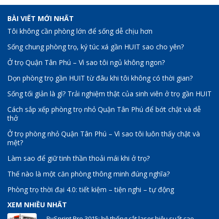
BÀI VIẾT MỚI NHẤT
Tôi không cần phòng lớn để sống dễ chịu hơn
Sống chung phòng trọ, ký túc xá gần HUIT sao cho yên?
Ở trọ Quận Tân Phú – Vì sao tôi ngủ không ngon?
Dọn phòng trọ gần HUIT từ đâu khi tôi không có thời gian?
Sống tối giản là gì? Trải nghiệm thật của sinh viên ở trọ gần HUIT
Cách sắp xếp phòng trọ nhỏ Quận Tân Phú để bớt chật và dễ
thở
Ở trọ phòng nhỏ Quận Tân Phú – Vì sao tôi luôn thấy chật và
mệt?
Làm sao để giữ tinh thần thoải mái khi ở trọ?
Thế nào là một căn phòng thông minh đúng nghĩa?
Phòng trọ thời đại 4.0: tiết kiệm – tiện nghi – tự động
XEM NHIỀU NHẤT
BySprint Pro 3015: hệ thống cắt laser hiệu suất cao