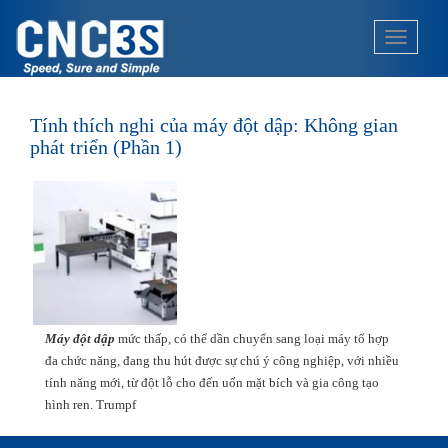
S
k
TOGGLE
i
p
t
o
Tính thích nghi của máy đột dập: Không gian
m
phát triển (Phần 1)
a
i
n
c
o
n
t
e
Máy đột dập
mức thấp, có thể dần chuyển sang loại máy tổ hợp
n
đa chức năng, đang thu hút được sự chú ý công nghiệp, với nhiều
t
tính năng mới, từ đột lỗ cho đến uốn mặt bích và gia công tạo
hình ren. Trumpf