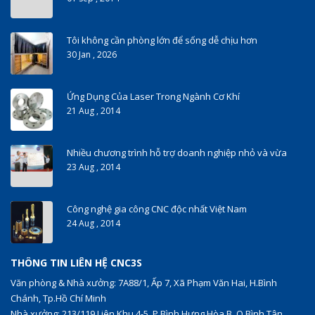
Tôi không cần phòng lớn để sống dễ chịu hơn
30 Jan , 2026
Ứng Dụng Của Laser Trong Ngành Cơ Khí
21 Aug , 2014
Nhiều chương trình hỗ trợ doanh nghiệp nhỏ và vừa
23 Aug , 2014
Công nghệ gia công CNC độc nhất Việt Nam
24 Aug , 2014
THÔNG TIN LIÊN HỆ CNC3S
Văn phòng & Nhà xưởng: 7A88/1, Ấp 7, Xã Phạm Văn Hai, H.Bình
Chánh, Tp.Hồ Chí Minh
Nhà xưởng: 213/119 Liên Khu 4-5, P.Bình Hưng Hòa B, Q.Bình Tân