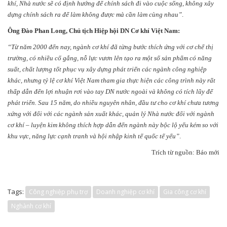
khí, Nhà nước sẽ có định hướng để chính sách đi vào cuộc sống, không xây
dựng chính sách ra để làm không được mà cần làm cùng nhau”
.
Ông Đào Phan Long, Chủ tịch Hiệp hội DN Cơ khí Việt Nam:
“Từ năm 2000 đến nay, ngành cơ khí đã từng bước thích ứng với cơ chế thị
trường, có nhiều cố gắng, nỗ lực vươn lên tạo ra một số sản phẩm có năng
suất, chất lượng tốt phục vụ xây dựng phát triển các ngành công nghiệp
khác, nhưng tỷ lệ cơ khí Việt Nam tham gia thực hiện các công trình này rất
thấp dẫn đến lợi nhuận rơi vào tay DN nước ngoài và không có tích lũy để
phát triển. Sau 15 năm, do nhiều nguyên nhân, đầu tư cho cơ khí chưa tương
xứng với đối với các ngành sản xuất khác, quản lý Nhà nước đối với ngành
cơ khí – luyện kim không thích hợp dẫn đến ngành này bộc lộ yếu kém so với
khu vực, năng lực cạnh tranh và hội nhập kinh tế quốc tế yếu”
.
Trích từ nguồn: Báo mới
Tags:
Công nghiệp phụ trợ
Doanh nghiệp cơ khí
Gia công cơ khí
Nghành cơ khí