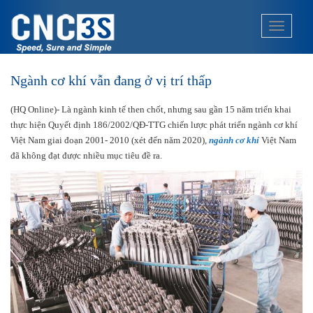
S
k
TOGGLE
i
p
t
Ngành cơ khí vẫn đang ở vị trí thấp
o
m
(HQ Online)- Là ngành kinh tế then chốt, nhưng sau gần 15 năm triển khai
a
thực hiện Quyết định 186/2002/QĐ-TTG chiến lược phát triển ngành cơ khí
i
Việt Nam giai đoạn 2001- 2010 (xét đến năm 2020),
ngành cơ khí
Việt Nam
n
đã không đạt được nhiều mục tiêu đề ra.
c
o
n
t
e
n
t