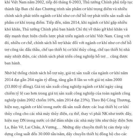
khí Việt Nam năm 2002, tiếp đó tháng 6-2003, Thủ tướng Chính phủ tiếp tục
thành lập Ban chỉ đạo Chương trình sản phẩm cơ khí trọng điểm và nhiều
chính sách phát triển ngành cơ khí như cơ chế hỗ trợ phát triển sản xuất sản
phẩm cơ khí trọng điểm. Tiếp đến, năm 2014, khi ngành cơ khí gặp nhiều
khó khăn, Thủ tướng Chính phủ ban hành Chỉ thị về tháo gỡ khó khăn và
đẩy mạnh thực hiện chiến lược phát triển ngành cơ khí Việt Nam. Cùng với
đó, nhiều cơ chế, chính sách hỗ trợ khác đối với ngành cơ khí như cơ chế hỗ
trợ công tác đấu thầu, chế tạo thiết bị cơ khí thủy công, chế tạo thiết bị nhà
máy nhiệt điện, các chính sách phát triển công nghiệp hỗ trợ… cũng được
ban hành.
Nhờ hệ thống chính sách hỗ trợ này, giá trị sản xuất của ngành cơ khí năm
2014 đạt gần 264 ngàn tỷ đồng, tăng gần 8 lần so với giá trị năm 2000
(33.800 tỷ đồng). Giá trị sản xuất công nghiệp ngành cơ khí ngày càng
chiếm tỷ lệ cao hơn trong giá trị sản xuất công nghiệp của toàn ngành công
nghiệp (năm 2002 chiếm 16%, năm 2014 đạt 23%). Theo Bộ Công Thương,
hiện nay, ngành cơ khí trong nước đã sản xuất được các loại thiết bị cơ khí
thủy công cho các nhà máy thủy điện, cụ thể, thay vì phải NK như trước đây,
hiện nay DN trong nước có thể đảm nhận các nhà máy lớn như thủy điện Sơn
La, Bản Vẽ, Lai Châu, A Vương,… Những dây chuyền thiết bị cán thép xây
dựng công suất đến 30.000 tấn/năm, dây chuyền thiết bị đồng bộ cho các