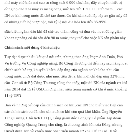
nhà máy chế biến mủ cao su công suất 6.000 tấn/năm, dây chuyền thiết bị
đồng bộ cho nhà máy xi măng công suất lên đến 1.500.000 tấn/năm… các
DN cơ khí trong nước đã chế tạo được. Cơ khí sản xuất lắp ráp xe gắn máy đã
có những tiến bộ vượt bậc, với tỷ lệ nội địa hóa lên đến 85-95%.
Đặc biệt, ngành dầu khí đã chế tạo thành công và đưa vào hoạt động giàn
khoan tự nâng có độ sâu đến 90 m nước, thay thế cho việc NK sản phẩm này.
Chính sách mới dừng ở khẩu hiệu
Tuy đạt được nhiều kết quả nói trên, nhưng theo ông Phạm Anh Tuấn, Phó
Vụ trưởng Vụ Công nghiệp nặng, Bộ Công Thương thì đến nay sau hàng loạt
chính sách hỗ trợ, khuyến khích, đáp ứng của ngành cơ khí cho nhu cầu
trong nước chưa đạt được như mục tiêu đề ra, khi mới chỉ đáp ứng 32% nhu
cầu. Con số từ Bộ Công Thương cũng cho thấy, mặc dù XK của ngành cơ khí
năm 2014 đạt 15 tỷ USD, nhưng nhập siêu trong ngành cơ khí ở mức khoảng
11 tỷ USD.
Bàn về những bất cập của chính sách cơ khí, các DN cho biết việc tiếp cận
các chính sách ưu đãi cho sản xuất cơ khí còn quá khó khăn. Ông Nguyễn
Tăng Cường, Chủ tịch HĐQT, Tổng giám đốc Công ty Cổ phần Tập đoàn
Công nghiệp Quang Trung cho rằng, là chương trình lớn của Đảng, nhưng
Quyết định 186 về chiến lược phát triển ngành cơ khí, Chỉ thị số 10 về