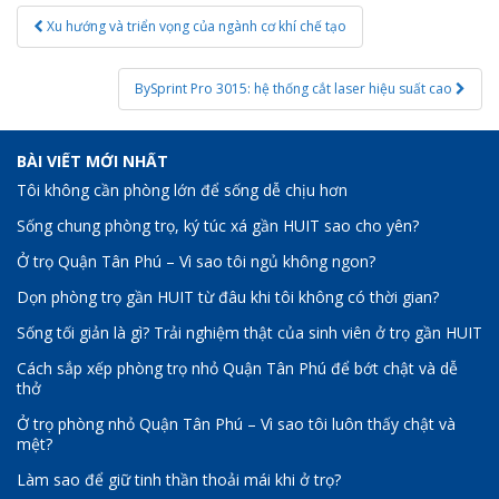
Post
Xu hướng và triển vọng của ngành cơ khí chế tạo
navigation
BySprint Pro 3015: hệ thống cắt laser hiệu suất cao
BÀI VIẾT MỚI NHẤT
Tôi không cần phòng lớn để sống dễ chịu hơn
Sống chung phòng trọ, ký túc xá gần HUIT sao cho yên?
Ở trọ Quận Tân Phú – Vì sao tôi ngủ không ngon?
Dọn phòng trọ gần HUIT từ đâu khi tôi không có thời gian?
Sống tối giản là gì? Trải nghiệm thật của sinh viên ở trọ gần HUIT
Cách sắp xếp phòng trọ nhỏ Quận Tân Phú để bớt chật và dễ
thở
Ở trọ phòng nhỏ Quận Tân Phú – Vì sao tôi luôn thấy chật và
mệt?
Làm sao để giữ tinh thần thoải mái khi ở trọ?