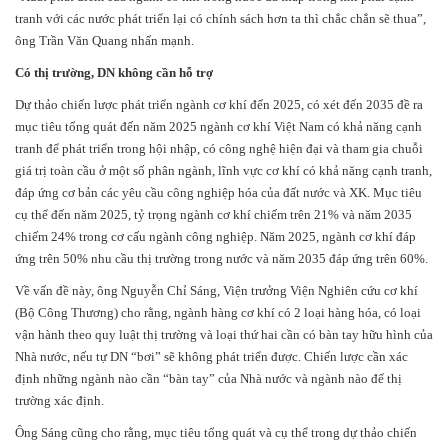
tranh với các nước phát triển lại có chính sách hơn ta thì chắc chắn sẽ thua”,
ông Trần Văn Quang nhấn mạnh.
Có thị trường, DN không cần hỗ trợ
Dự thảo chiến lược phát triển ngành cơ khí đến 2025, có xét đến 2035 đề ra
mục tiêu tổng quát đến năm 2025 ngành cơ khí Việt Nam có khả năng cạnh
tranh để phát triển trong hội nhập, có công nghệ hiện đại và tham gia chuỗi
giá trị toàn cầu ở một số phân ngành, lĩnh vực cơ khí có khả năng cạnh tranh,
đáp ứng cơ bản các yêu cầu công nghiệp hóa của đất nước và XK. Mục tiêu
cụ thể đến năm 2025, tỷ trọng ngành cơ khí chiếm trên 21% và năm 2035
chiếm 24% trong cơ cấu ngành công nghiệp. Năm 2025, ngành cơ khí đáp
ứng trên 50% nhu cầu thị trường trong nước và năm 2035 đáp ứng trên 60%.
Về vấn đề này, ông Nguyễn Chỉ Sáng, Viện trưởng Viện Nghiên cứu cơ khí
(Bộ Công Thương) cho rằng, ngành hàng cơ khí có 2 loại hàng hóa, có loại
vận hành theo quy luật thị trường và loại thứ hai cần có bàn tay hữu hình của
Nhà nước, nếu tự DN “bơi” sẽ không phát triển được. Chiến lược cần xác
định những ngành nào cần “bàn tay” của Nhà nước và ngành nào để thị
trường xác định.
Ông Sáng cũng cho rằng, mục tiêu tổng quát và cụ thể trong dự thảo chiến