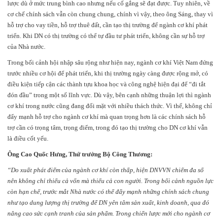
lược dù ở mức trung bình cao nhưng nếu cố gắng sẽ đạt được. Tuy nhiên, về
cơ chế chính sách vẫn còn chung chung, chính vì vậy, theo ông Sáng, thay vì
hỗ trợ cho vay tiền, hỗ trợ thuê đất, cần tạo thị trường để ngành cơ khí phát
triển. Khi DN có thị trường có thể tự đầu tư phát triển, không cần sự hỗ trợ
của Nhà nước.
Trong bối cảnh hội nhập sâu rộng như hiện nay, ngành cơ khí Việt Nam đứng
trước nhiều cơ hội để phát triển, khi thị trường ngày càng được rộng mở, có
điều kiện tiếp cận các thành tựu khoa học và công nghệ hiện đại để “đi tắt
đón đầu” trong một số lĩnh vực. Dù vậy, bên cạnh những thuận lợi thì ngành
cơ khí trong nước cũng đang đối mặt với nhiều thách thức. Vì thế, không chỉ
đẩy mạnh hỗ trợ cho ngành cơ khí mà quan trọng hơn là các chính sách hỗ
trợ cần có trọng tâm, trọng điểm, trong đó tạo thị trường cho DN cơ khí vẫn
là điều cốt yếu.
Ông Cao Quốc Hưng, Thứ trưởng Bộ Công Thương:
“Do xuất phát điểm của ngành cơ khí còn thấp, hiện DNVVN chiếm đa số
nên không chỉ thiếu cả vốn mà thiếu cả con người. Trong bối cảnh nguồn lực
còn hạn chế, trước mắt Nhà nước có thể đẩy mạnh những chính sách chung
như tạo dung lượng thị trường để DN yên tâm sản xuất, kinh doanh, qua đó
nâng cao sức cạnh tranh của sản phẩm. Trong chiến lược mới cho ngành cơ