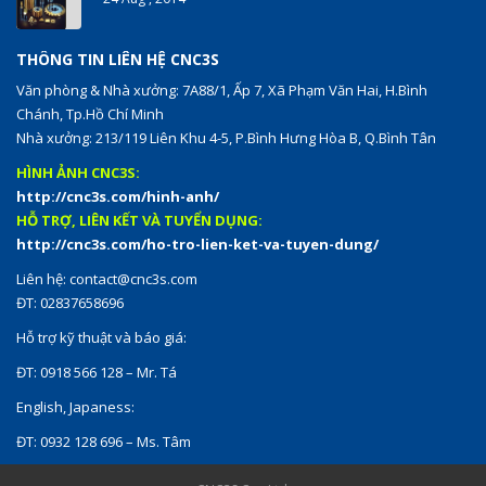
THÔNG TIN LIÊN HỆ CNC3S
Văn phòng & Nhà xưởng: 7A88/1, Ấp 7, Xã Phạm Văn Hai, H.Bình
Chánh, Tp.Hồ Chí Minh
Nhà xưởng: 213/119 Liên Khu 4-5, P.Bình Hưng Hòa B, Q.Bình Tân
HÌNH ẢNH CNC3S:
http://cnc3s.com/hinh-anh/
HỖ TRỢ, LIÊN KẾT VÀ TUYỂN DỤNG:
http://cnc3s.com/ho-tro-lien-ket-va-tuyen-dung/
Liên hệ:
contact@cnc3s.com
ĐT: 02837658696
Hỗ trợ kỹ thuật và báo giá:
ĐT: 0918 566 128 – Mr. Tá
English, Japaness:
ĐT: 0932 128 696 – Ms. Tâm