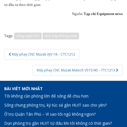
trị đầu tư theo thời gian.
Nguồn:
Tạp chí Equipment news
Tags:
công nghệ IIoT
nhà máy thông minh
Post
Máy phay CNC Mazak AJV-18 – CTC1212
navigation
Máy phay CNC Mazak Matech V515/40 – TTC1213
BÀI VIẾT MỚI NHẤT
Tôi không cần phòng lớn để sống dễ chịu hơn
Sống chung phòng trọ, ký túc xá gần HUIT sao cho yên?
Ở trọ Quận Tân Phú – Vì sao tôi ngủ không ngon?
Dọn phòng trọ gần HUIT từ đâu khi tôi không có thời gian?