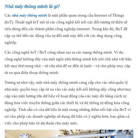
Nhà máy thông minh là gì?
Các
nhà máy thông minh
là một phần quan trọng của Internet of Things
(IoT). Thuật ngữ IoT mô tả các công nghệ kết nối các đối tượng từ điện tử
tiêu dùng đến các thành phần công nghiệp-internet. Trong khi đó, IIoT đề
cập cụ thể đến tác động của sự đổi mới này đối với các ứng dụng công
nghiệp.
Các công nghệ IoT / IIoT cùng nhau tạo ra các mạng thông minh. Ví dụ:
công nghệ không dây của một ngôi nhà thông minh kết nối chủ nhà với hầu
hết mọi thứ trong nhà – từ cửa nhà để xe đến tủ lạnh – và cho phép truy cập
từ xa qua điện thoại thông minh.
Tương tự như vậy, một nhà máy thông minh cung cấp cho các nhà quản lý
nhà máy quyền truy cập từ xa vào các máy kết nối không dây cũng như truy
cập vào một lượng lớn dữ liệu về hoạt động của các máy đó bằng cách tự
động hóa việc truyền thông giữa các thiết bị và hệ thống tự động hóa công
nghiệp. Tính sẵn có của dữ liệu là một trong những điểm nổi bật của IIoT vì
nó cho phép các doanh nghiệp sử dụng dữ liệu có ý nghĩa hơn, bao gồm cả
việc cho phép bảo trì dự đoán cho máy móc.