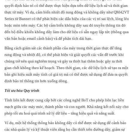
quyết định bảo trì có thể được thực hiện dựa trên dữ liệu lịch sử và thời gian
thực từ máy. Ví dụ, cảm biến nhiệt độ rung động và không dây như QM42VT
Series từ Banner có thể phát hiện các dấu hiệu của các vị trí sai lệch, lỏng lẻo
hoặc mòn trên máy. Các bộ cảm biến không dây sau đó truyền thông tin đó
đến bộ điều khiển không dây làm cho dữ liệu có sẵn ngay lập tức (thông qua
văn bản hoặc email cảnh báo) và để phân tích dài hạn.
Bằng cách giám sát các thành phần của máy trong thời gian thực để tăng
rung động và nhiệt độ, có thể phát hiện và giải quyết các vấn đề trước khi
chúng trở nên quá nghiêm trọng và gây ra thiệt hại thêm hoặc gây ra thời
gian chết không theo kế hoạch. Theo thời gian, các dữ liệu lịch sử tạo ra một
bản ghi hiệu suất máy tính có giá trị mà có thể được sử dụng để đưa ra quyết
định bảo trì thông tin hơn xuống dòng.
Tối ưu hóa Quy trình
Tính liên kết được cung cấp bởi các công nghệ IIoT cho phép liên lạc liền
mạch giữa các máy móc, thành phần và con người. Khả năng kết nối này cho
phép tối ưu hoá quá trình xử lý dữ liệu – tăng hiệu quả và năng suất.
Ví dụ, một hệ thống thông báo không dây có thể được sử dụng để cảnh báo
các nhà quản lý và kỹ thuật viên rằng họ cần thiết trên đường dây, giảm sự