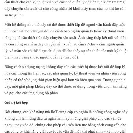
cần thiết cho các kỹ thuật viên và các nhà quản lý để liên tục kiểm tra từng
dây chuyền sản xuất và cho công nhân rời khỏi máy trạm của họ khi họ cần
sự trợ giúp.
Một hệ thống như thế này có thể được thiết lập để người vận hành đẩy một
nút hoặc lật một chuyển đổi để cảnh báo người quản lý hoặc kỹ thuật viên
rằng họ là cần thiết trên dây chuyền sản xuất. Ánh sáng tháp kết nối với đầu
ra của cổng sẽ chỉ ra dây chuyền sản xuất nào cần sự chú ý của người quản
lý, và màu sắc có thể được chỉ định để cho thấy sự cần thiết của một kỹ thuật
viên (màu vàng) hoặc người quản lý (màu đỏ).
Bằng cách sử dụng mạng không dây của các thiết bị được kết nối để hợp lý
hóa các thông tin liên lạc, các nhà quản lý, kỹ thuật viên và nhân viên công
nhân có thể sử dụng thời gian hiệu quả hơn và hiệu quả hơn. Tương tự như
vậy, một giải pháp không dây có thể được sử dụng trong việc chọn ánh sáng
và gọi cho các ứng dụng bộ phận.
Giá trị kết hợp
Nói chung, các khả năng mà IIoT cung cấp có nghĩa là những công nghệ này
không chỉ là những đầu tư ngắn hạn hay những giải pháp cho các vấn đề
ngay; thay vào đó, chúng cho phép cải tiến liên tục bằng cách cung cấp cho
các công ty khả năng giải quyết các vấn đề mới khi phát sinh – kết hợp giá