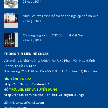
21 Aug , 2014
Nhiều chương trình hỗ trợ doanh nghiệp nhỏ và vừa
23 Aug , 2014
Công nghệ gia công CNC độc nhất Việt Nam
24 Aug , 2014
THÔNG TIN LIÊN HỆ CNC3S
Văn phòng & Nhà xưởng: 7A88/1, Ấp 7, Xã Phạm Văn Hai, H.Bình
Chánh, Tp.Hồ Chí Minh
Nhà xưởng: 213/119 Liên Khu 4-5, P.Bình Hưng Hòa B, Q.Bình Tân
HÌNH ẢNH CNC3S:
http://cnc3s.com/hinh-anh/
HỖ TRỢ, LIÊN KẾT VÀ TUYỂN DỤNG:
http://cnc3s.com/ho-tro-lien-ket-va-tuyen-dung/
Liên hệ:
contact@cnc3s.com
ĐT: 02837658696