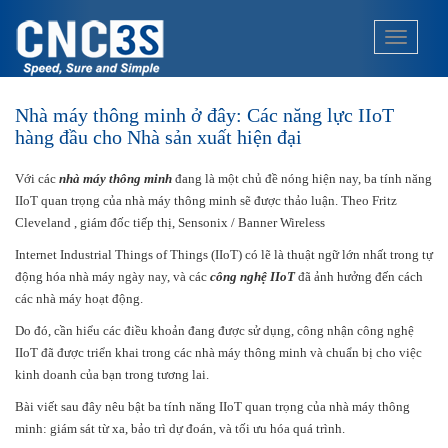
S
k
TOGGLE
i
p
t
Nhà máy thông minh ở đây: Các năng lực IIoT
o
hàng đầu cho Nhà sản xuất hiện đại
m
a
Với các
nhà máy thông minh
đang là một chủ đề nóng hiện nay, ba tính năng
i
IIoT quan trọng của nhà máy thông minh sẽ được thảo luận. Theo Fritz
n
Cleveland , giám đốc tiếp thị, Sensonix / Banner Wireless
c
o
Internet Industrial Things of Things (IIoT) có lẽ là thuật ngữ lớn nhất trong tự
n
động hóa nhà máy ngày nay, và các
công nghệ IIoT
đã ảnh hưởng đến cách
t
các nhà máy hoạt động.
e
Do đó, cần hiểu các điều khoản đang được sử dụng, công nhận công nghệ
n
IIoT đã được triển khai trong các nhà máy thông minh và chuẩn bị cho việc
t
kinh doanh của bạn trong tương lai.
Bài viết sau đây nêu bật ba tính năng IIoT quan trọng của nhà máy thông
minh: giám sát từ xa, bảo trì dự đoán, và tối ưu hóa quá trình.