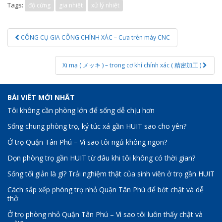
Tags:
độ cứng
gia nhiệt
xử lý nhiệt
Post
CÔNG CỤ GIA CÔNG CHÍNH XÁC – Cưa trên máy CNC
navigation
Xi mạ ( メッキ ) – trong cơ khí chính xác ( 精密加工 )
BÀI VIẾT MỚI NHẤT
Tôi không cần phòng lớn để sống dễ chịu hơn
Sống chung phòng trọ, ký túc xá gần HUIT sao cho yên?
Ở trọ Quận Tân Phú – Vì sao tôi ngủ không ngon?
Dọn phòng trọ gần HUIT từ đâu khi tôi không có thời gian?
Sống tối giản là gì? Trải nghiệm thật của sinh viên ở trọ gần HUIT
Cách sắp xếp phòng trọ nhỏ Quận Tân Phú để bớt chật và dễ
thở
Ở trọ phòng nhỏ Quận Tân Phú – Vì sao tôi luôn thấy chật và