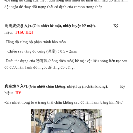
-Để tăng độ cứng của thép: đun nóng đến nhiệt độ nhất định sau đó làm lạnh
đột ngột để thay đổi trạng thái cố định của carbon trong thép.
高周波焼き入れ
(Gia nhiệt bề mặt, nhiệt luyện bề mặt). Ký
hiệu:
FHA/ HQI
-Tăng độ cứng bộ phận tránh bào mòn.
–
Chiều sâu tăng độ cứng (深度)：0.5 – 2mm
-Dưới tác dụng của 誘電流 (dòng điện môi) bề mặt vật liệu nóng liên tục sau
đó được làm lạnh đột ngột để tăng độ cứng.
真空焼き入れ
(Gia nhiệt chân không, nhiệt luyện chân không).
Ký
hiệu:
HV
-Gia nhiệt trong lò ở trạng thái chân không sau đó làm lạnh bằng khí Nitơ