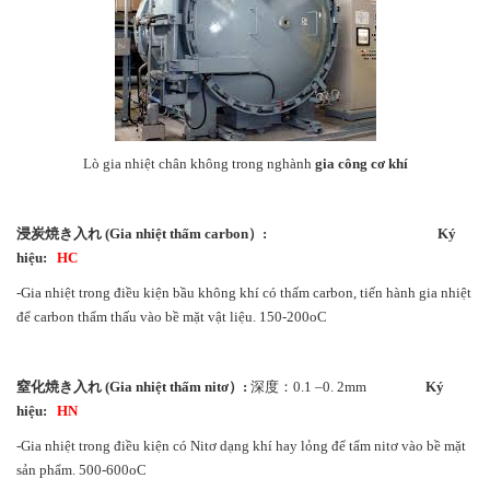
Lò gia nhiệt chân không trong nghành
gia công cơ khí
浸炭焼き入れ
(Gia nhiệt thấm carbon
）
:
Ký
hiệu:
HC
-Gia nhiệt trong điều kiện bầu không khí có thấm carbon, tiến hành gia nhiệt
để carbon thẩm thấu vào bề mặt vật liệu. 150-200oC
窒化焼き入れ
(Gia nhiệt thấm nitơ
）
:
深度：0.1 –0. 2mm
Ký
hiệu:
HN
-Gia nhiệt trong điều kiện có Nitơ dạng khí hay lỏng để tẩm nitơ vào bề mặt
sản phẩm. 500-600oC