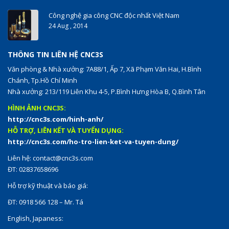
Công nghệ gia công CNC độc nhất Việt Nam
24 Aug , 2014
THÔNG TIN LIÊN HỆ CNC3S
Văn phòng & Nhà xưởng: 7A88/1, Ấp 7, Xã Phạm Văn Hai, H.Bình
Chánh, Tp.Hồ Chí Minh
Nhà xưởng: 213/119 Liên Khu 4-5, P.Bình Hưng Hòa B, Q.Bình Tân
HÌNH ẢNH CNC3S:
http://cnc3s.com/hinh-anh/
HỖ TRỢ, LIÊN KẾT VÀ TUYỂN DỤNG:
http://cnc3s.com/ho-tro-lien-ket-va-tuyen-dung/
Liên hệ:
contact@cnc3s.com
ĐT: 02837658696
Hỗ trợ kỹ thuật và báo giá:
ĐT: 0918 566 128 – Mr. Tá
English, Japaness: