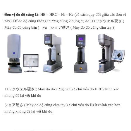
Đơn vị đo độ cứng là:
HB – HRC – Hs – Hv (có cách quy đổi giữa các đơn vị
này). Để đo độ cứng thông thường dùng 2 dụng cụ đo: ロックウェル硬さ (
Máy đo độ cứng bàn ) và ショア硬さ ( Máy đo độ cứng cầm tay )
ロックウェル硬さ ( Máy đo độ cứng bàn )：chủ yếu đo HRC chính xác
nhưng để lại vết khi đo
ショア硬さ ( Máy đo độ cứng cầm tay )：chủ yếu đo Hs ít chính xác hơn
nhưng không để lại vết khi đo.