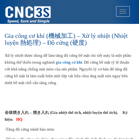
S
k
TOGGLE
i
p
t
Gia công cơ khí (機械加工) – Xử lý nhiệt (Nhiệt
o
luyện 熱処理) – Độ cứng (硬度)
m
a
Xử lý nhiệt được dùng để làm tăng độ cứng bề mặt chi tiết máy là một phần
i
không thể thiếu trong nghành
gia công cơ khí
. Độ cứng bề mặt tỷ lệ thuận
n
với khả năng chống mài mòn của sản phẩm. Nguyên lý cơ bản để tăng độ
c
cứng bề mặt là làm xuất hiện một lớp vật liệu chịu ứng suất nén ngay bên
o
dưới bề mặt chỗ cần tăng cứng.
n
t
e
n
t
全体焼き入れ
–
焼き入れ
(Gia nhiệt thể tích, nhiệt luyện thể tích). Ký
hiệu:
HQ
-Tăng độ cứng tránh bào mòn