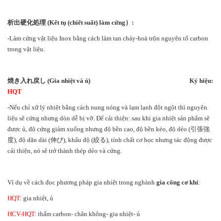
析出硬化処理
(Kết tụ (chiết suất) làm cứng
）
:
-Làm cứng vật liệu Inox bằng cách làm tan chảy-hoà trộn nguyên tố carbon
trong vật liệu.
焼き入れ戻し
(Gia nhiệt và ủ)
Ký hiệu:
HQT
-Nếu chỉ xữ lý nhiệt bằng cách nung nóng và lạm lạnh đột ngột thì nguyên
liệu sẽ cứng nhưng dòn dễ bị vỡ. Để cải thiện: sau khi gia nhiệt sản phẩm sẽ
được ủ, độ cứng giảm xuống nhưng độ bền cao, độ bền kéo, độ dẻo (引張強
度), độ dãn dài (伸び), khẩu độ (絞る), tính chất cơ học nhưng tác động được
cải thiện, nó sẽ trở thành thép dẻo và cứng.
Ví dụ về cách đọc phương pháp gia nhiệt trong nghành
gia công cơ khí
:
HQT
: gia nhiệt, ủ
HCV-HQT
: thấm carbon- chân không- gia nhiệt- ủ