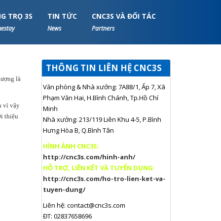
G TRỌ 3S
TIN TỨC
CNC3S VÀ ĐỐI TÁC
estay
News
Partners
THÔNG TIN LIÊN HỆ CNC3S
lượng là
Văn phòng & Nhà xưởng: 7A88/1, Ấp 7, Xã
Phạm Văn Hai, H.Bình Chánh, Tp.Hồ Chí
h vì vậy
Minh
i thiệu
Nhà xưởng: 213/119 Liên Khu 4-5, P.Bình
Hưng Hòa B, Q.Bình Tân
HÌNH ẢNH CNC3S:
http://cnc3s.com/hinh-anh/
HỖ TRỢ, LIÊN KẾT VÀ TUYỂN DỤNG:
http://cnc3s.com/ho-tro-lien-ket-va-
tuyen-dung/
Liên hệ:
contact@cnc3s.com
ĐT: 02837658696