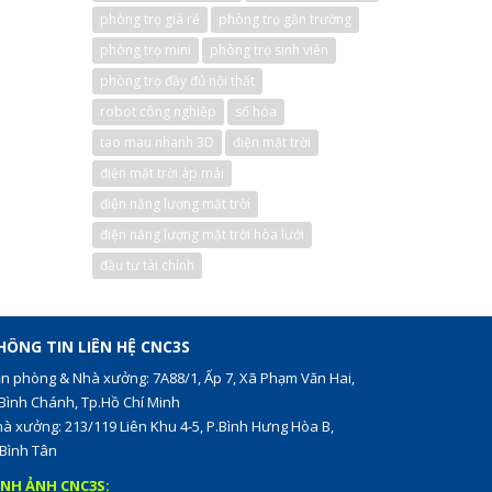
phòng trọ giá rẻ
phòng trọ gần trường
phòng trọ mini
phòng trọ sinh viên
phòng trọ đầy đủ nội thất
robot công nghiệp
số hóa
tao mau nhanh 3D
điện mặt trời
điện mặt trời áp mái
điện năng lượng mặt trời
điện năng lượng mặt trời hòa lưới
đầu tư tài chính
HÔNG TIN LIÊN HỆ CNC3S
n phòng & Nhà xưởng: 7A88/1, Ấp 7, Xã Phạm Văn Hai,
Bình Chánh, Tp.Hồ Chí Minh
à xưởng: 213/119 Liên Khu 4-5, P.Bình Hưng Hòa B,
Bình Tân
ÌNH ẢNH CNC3S: