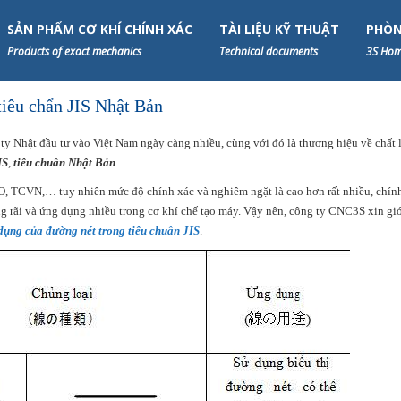
SẢN PHẨM CƠ KHÍ CHÍNH XÁC
TÀI LIỆU KỸ THUẬT
PHÒN
Products of exact mechanics
Technical documents
3S Hom
tiêu chẩn JIS Nhật Bản
g ty Nhật đầu tư vào Việt Nam ngày càng nhiều, cùng với đó là thương hiệu về chất 
IS
,
tiêu chuẩn Nhật Bản
.
ISO, TCVN,… tuy nhiên mức độ chính xác và nghiêm ngặt là cao hơn rất nhiều, chín
g rãi và ứng dụng nhiều trong cơ khí chế tạo máy. Vậy nên, công ty CNC3S xin giớ
dụng của đường nét trong tiêu chuẩn JIS
.