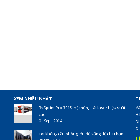
XEM NHIỀU NHẤT
T
BySprint Pro 3015: hệ thống cắt laser hiệu suất
Vă
cao
H.
01 Sep , 2014
Nh
Q.
Tôi không cần phòng lớn để sống dễ chịu hơn
H