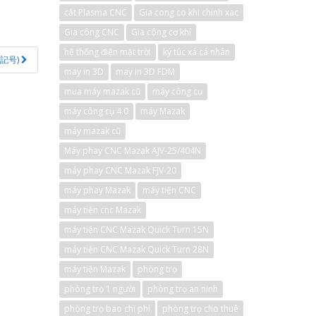
cắt Plasma CNC
Gia cong co khi chinh xac
Gia công CNC
Gia công cơ khí
hệ thống điện mặt trời
ký túc xá cá nhân
と 記号)
may in 3D
may in 3D FDM
mua máy mazak cũ
máy công cụ
máy công cụ 4.0
máy Mazak
máy mazak cũ
Máy phay CNC Mazak AJV-25/404N
máy phay CNC Mazak FJV-20
máy phay Mazak
máy tiện CNC
máy tiện cnc Mazak
máy tiện CNC Mazak Quick Turn 15N
máy tiện CNC Mazak Quick Turn 28N
máy tiện Mazak
phòng trọ
phòng trọ 1 người
phòng trọ an ninh
phòng trọ bao chi phí
phòng trọ cho thuê