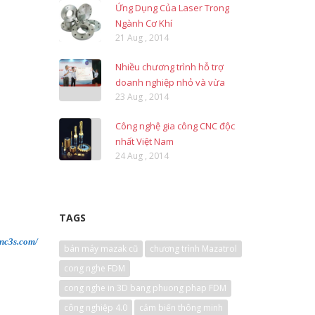
Ứng Dụng Của Laser Trong
Ngành Cơ Khí
21 Aug , 2014
Nhiều chương trình hỗ trợ
doanh nghiệp nhỏ và vừa
23 Aug , 2014
Công nghệ gia công CNC độc
nhất Việt Nam
24 Aug , 2014
TAGS
cnc3s.com/
bán máy mazak cũ
chương trình Mazatrol
cong nghe FDM
cong nghe in 3D bang phuong phap FDM
công nghiệp 4.0
cảm biến thông minh