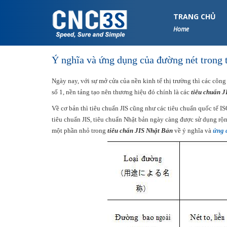
S
k
TRANG CHỦ
i
Home
p
t
Ý nghĩa và ứng dụng của đường nét trong 
o
m
Ngày nay, với sự mở cửa của nền kinh tế thị trường thì các côn
a
số 1, nền tảng tạo nên thương hiệu đó chính là các
tiêu chuẩn J
i
n
Về cơ bản thì tiêu chuẩn JIS cũng như các tiêu chuẩn quốc tế 
c
tiêu chuẩn JIS, tiêu chuẩn Nhật bản ngày càng được sử dụng rộn
o
một phần nhỏ trong
tiêu chẩn JIS Nhật Bản
về ý nghĩa và
ứng 
n
t
e
n
t