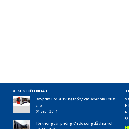
XEM NHIỀU NHẤT
T
BySprint Pro 3015: hệ thống cắt laser hiệu suất
Vă
cao
H.
01 Sep , 2014
Nh
Q.
Tôi không cần phòng lớn để sống dễ chịu hơn
H