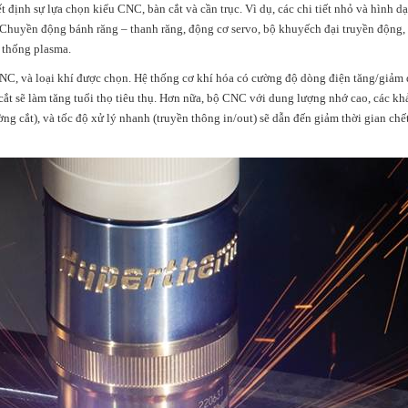
ết định sự lựa chọn kiểu CNC, bàn cắt và cần trục. Vì dụ, các chi tiết nhỏ và hình 
t. Chuyền động bánh răng – thanh răng, động cơ servo, bộ khuyếch đại truyền động,
ệ thống plasma.
NC, và loại khí được chọn. Hệ thống cơ khí hóa có cường độ dòng điện tăng/giảm 
 cắt sẽ làm tăng tuổi thọ tiêu thụ. Hơn nữa, bộ CNC với dung lượng nhớ cao, các kh
ng cắt), và tốc độ xử lý nhanh (truyền thông in/out) sẽ dẫn đến giảm thời gian chế