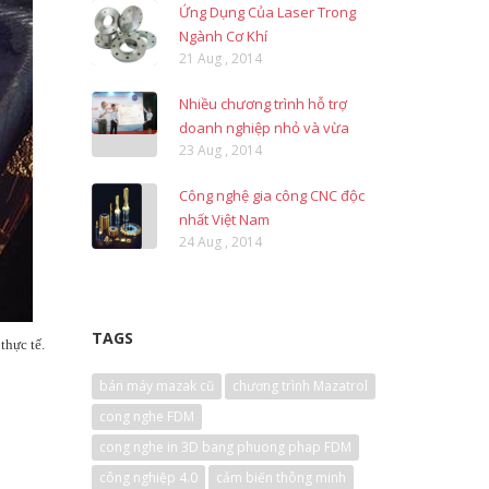
Ứng Dụng Của Laser Trong
Ngành Cơ Khí
21 Aug , 2014
Nhiều chương trình hỗ trợ
doanh nghiệp nhỏ và vừa
23 Aug , 2014
Công nghệ gia công CNC độc
nhất Việt Nam
24 Aug , 2014
TAGS
thực tế.
bán máy mazak cũ
chương trình Mazatrol
cong nghe FDM
cong nghe in 3D bang phuong phap FDM
công nghiệp 4.0
cảm biến thông minh