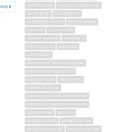
cắt Plasma CNC
Gia cong co khi chinh xac
(Nhật)
Gia công CNC
Gia công cơ khí
hệ thống điện mặt trời
ký túc xá cá nhân
may in 3D
may in 3D FDM
mua máy mazak cũ
máy công cụ
máy công cụ 4.0
máy Mazak
máy mazak cũ
Máy phay CNC Mazak AJV-25/404N
máy phay CNC Mazak FJV-20
máy phay Mazak
máy tiện CNC
máy tiện cnc Mazak
máy tiện CNC Mazak Quick Turn 15N
máy tiện CNC Mazak Quick Turn 28N
máy tiện Mazak
phòng trọ
phòng trọ 1 người
phòng trọ an ninh
phòng trọ bao chi phí
phòng trọ cho thuê