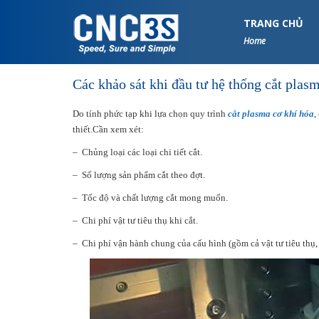
S
k
TRANG CHỦ
i
Home
p
t
Các khảo sát khi đầu tư hệ thống cắt plas
o
m
Do tính phức tạp khi lựa chọn quy trình
cắt plasma cơ khí hóa
,
a
thiết.Cần xem xét:
i
n
– Chủng loại các loại chi tiết cắt.
c
– Số lượng sản phẩm cắt theo đợt.
o
n
– Tốc độ và chất lượng cắt mong muốn.
t
– Chi phí vật tư tiêu thụ khi cắt.
e
n
– Chi phí vận hành chung của cấu hình (gồm cả vật tư tiêu thụ, 
t