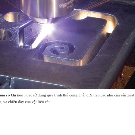
sma cơ khí hóa
hoặc sử dụng quy trình thủ công phải dựa trên các nhu cầu sản xuất 
, và chiều dày của vật liệu cắt.