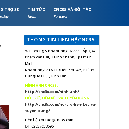
G TRỌ 3S
TIN TỨC
CNC3S VÀ ĐỐI TÁC
estay
News
Partners
THÔNG TIN LIÊN HỆ CNC3S
n
Văn phòng & Nhà xưởng: 7A88/1, Ấp 7, Xã
Phạm Văn Hai, H.Bình Chánh, Tp.Hồ Chí
Minh
Nhà xưởng: 213/119 Liên Khu 4-5, P.Bình
Hưng Hòa B, Q.Bình Tân
HÌNH ẢNH CNC3S:
http://cnc3s.com/hinh-anh/
HỖ TRỢ, LIÊN KẾT VÀ TUYỂN DỤNG:
http://cnc3s.com/ho-tro-lien-ket-va-
tuyen-dung/
Liên hệ:
contact@cnc3s.com
ĐT: 02837658696