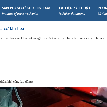
SẢN PHẨM CƠ KHÍ CHÍNH XÁC
TÀI LIỆU KỸ THUẬT
PHÒN
Products of exact mechanics
Technical documents
3S Hom
ma cơ khí hóa
 cần có thời gian khảo sát và nghiên cứu khi tìm cấu hình hệ thống và các chuẩn cầ
điện, khí, công lao động).