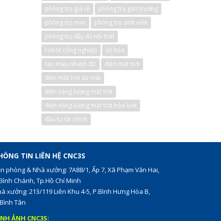
phòng trọ giá rẻ
phòng trọ gần trường
phòng trọ mini
phòng trọ sinh viên
phòng trọ đầy đủ nội thất
robot công nghiệp
số hóa
tao mau nhanh 3D
điện mặt trời
điện mặt trời áp mái
điện năng lượng mặt trời
điện năng lượng mặt trời hòa lưới
đầu tư tài chính
HÔNG TIN LIÊN HỆ CNC3S
n phòng & Nhà xưởng: 7A88/1, Ấp 7, Xã Phạm Văn Hai,
Bình Chánh, Tp.Hồ Chí Minh
à xưởng: 213/119 Liên Khu 4-5, P.Bình Hưng Hòa B,
Bình Tân
ÌNH ẢNH CNC3S: