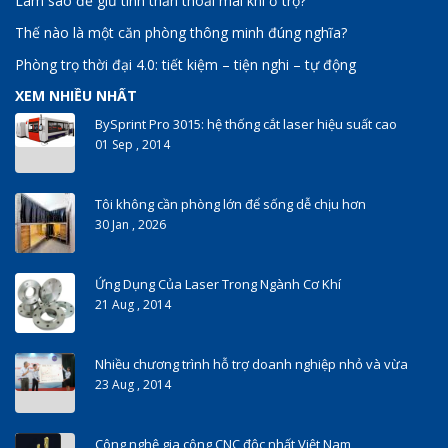
Làm sao để giữ tinh thần thoải mái khi ở trọ?
Thế nào là một căn phòng thông minh đúng nghĩa?
Phòng trọ thời đại 4.0: tiết kiệm – tiện nghi – tự động
XEM NHIỀU NHẤT
BySprint Pro 3015: hệ thống cắt laser hiệu suất cao
01 Sep , 2014
Tôi không cần phòng lớn để sống dễ chịu hơn
30 Jan , 2026
Ứng Dụng Của Laser Trong Ngành Cơ Khí
21 Aug , 2014
Nhiều chương trình hỗ trợ doanh nghiệp nhỏ và vừa
23 Aug , 2014
Công nghệ gia công CNC độc nhất Việt Nam