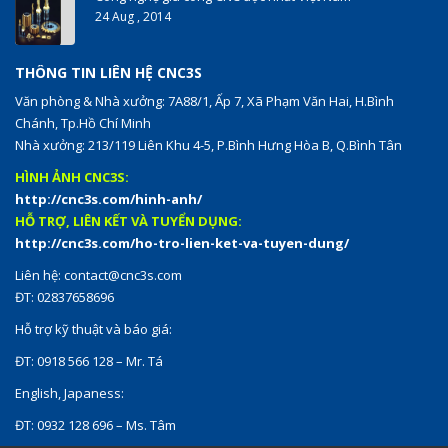
24 Aug , 2014
THÔNG TIN LIÊN HỆ CNC3S
Văn phòng & Nhà xưởng: 7A88/1, Ấp 7, Xã Phạm Văn Hai, H.Bình
Chánh, Tp.Hồ Chí Minh
Nhà xưởng: 213/119 Liên Khu 4-5, P.Bình Hưng Hòa B, Q.Bình Tân
HÌNH ẢNH CNC3S:
http://cnc3s.com/hinh-anh/
HỖ TRỢ, LIÊN KẾT VÀ TUYỂN DỤNG:
http://cnc3s.com/ho-tro-lien-ket-va-tuyen-dung/
Liên hệ:
contact@cnc3s.com
ĐT: 02837658696
Hỗ trợ kỹ thuật và báo giá:
ĐT: 0918 566 128 – Mr. Tá
English, Japaness:
ĐT: 0932 128 696 – Ms. Tâm