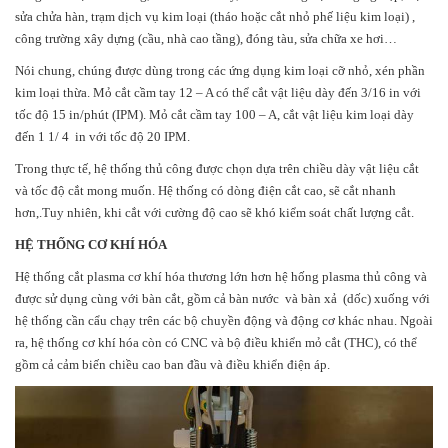
sửa chửa hàn, trạm dịch vụ kim loại (tháo hoặc cắt nhỏ phế liệu kim loại) ,
công trường xây dựng (cầu, nhà cao tầng), đóng tàu, sửa chữa xe hơi…
Nói chung, chúng được dùng trong các ứng dụng kim loại cỡ nhỏ, xén phần
kim loại thừa. Mỏ cắt cầm tay 12 – A có thể cắt vật liệu dày đến 3/16 in với
tốc độ 15 in/phút (IPM). Mỏ cắt cầm tay 100 – A, cắt vật liệu kim loại dày
đến 1 1/ 4 in với tốc độ 20 IPM.
Trong thực tế, hệ thống thủ công được chọn dựa trên chiều dày vật liệu cắt
và tốc độ cắt mong muốn. Hệ thống có dòng điện cắt cao, sẽ cắt nhanh
hơn,.Tuy nhiên, khi cắt với cường độ cao sẽ khó kiểm soát chất lượng cắt.
HỆ THỐNG CƠ KHÍ HÓA
Hệ thống cắt plasma cơ khí hóa thương lớn hơn hệ hống plasma thủ công và
được sử dụng cùng với bàn cắt, gồm cả bàn nước và bàn xả (dốc) xuống với
hệ thống cần cẩu chạy trên các bộ chuyền động và động cơ khác nhau. Ngoài
ra, hệ thống cơ khí hóa còn có CNC và bộ điều khiển mỏ cắt (THC), có thể
gồm cả cảm biến chiều cao ban đầu và điều khiển điện áp.