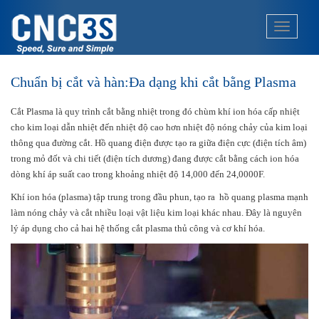
S
k
TOGGLE
i
p
t
Chuẩn bị cắt và hàn:Đa dạng khi cắt bằng Plasma
o
m
Cắt Plasma là quy trình cắt bằng nhiệt trong đó chùm khí ion hóa cấp nhiệt
a
cho kim loại dẫn nhiệt đến nhiệt độ cao hơn nhiệt độ nóng chảy của kim loại
i
thông qua đường cắt. Hồ quang điện được tạo ra giữa điện cực (điện tích âm)
n
trong mỏ đốt và chi tiết (điện tích dương) đang được cắt bằng cách ion hóa
c
dòng khí áp suất cao trong khoảng nhiệt độ 14,000 đến 24,0000F.
o
n
Khí ion hóa (plasma) tập trung trong đầu phun, tạo ra hồ quang plasma mạnh
t
làm nóng chảy và cắt nhiều loại vật liệu kim loại khác nhau. Đây là nguyên
e
lý áp dụng cho cả hai hệ thống cắt plasma thủ công và cơ khí hóa.
n
t