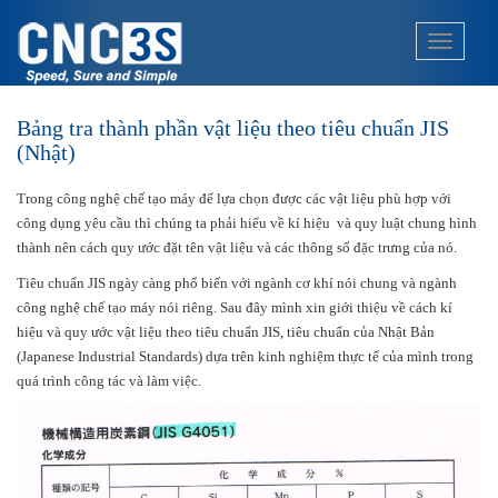
S
k
TOGGLE
i
p
t
Bảng tra thành phần vật liệu theo tiêu chuẩn JIS
o
(Nhật)
m
a
Trong công nghệ chế tạo máy để lựa chọn được các vật liệu phù hợp với
i
công dụng yêu cầu thì chúng ta phải hiểu về kí hiệu và quy luật chung hình
n
thành nên cách quy ước đặt tên vật liệu và các thông số đặc trưng của nó.
c
o
Tiêu chuẩn JIS ngày càng phổ biến với ngành cơ khí nói chung và ngành
n
công nghệ chế tạo máy nói riêng. Sau đây mình xin giới thiệu về cách kí
t
hiệu và quy ước vật liệu theo tiêu chuẩn JIS, tiêu chuẩn của Nhật Bản
e
(Japanese Industrial Standards) dựa trên kinh nghiệm thực tế của mình trong
n
quá trình công tác và làm việc.
t