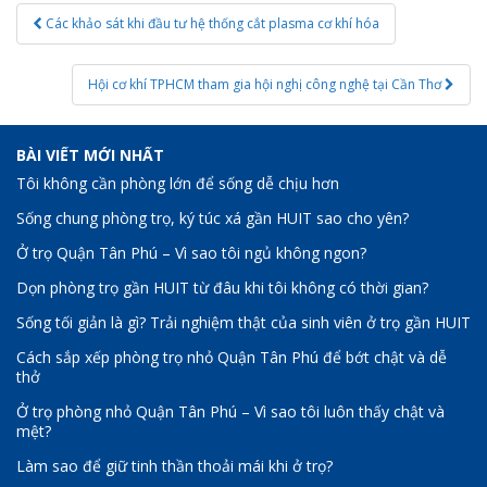
Post
Các khảo sát khi đầu tư hệ thống cắt plasma cơ khí hóa
navigation
Hội cơ khí TPHCM tham gia hội nghị công nghệ tại Cần Thơ
BÀI VIẾT MỚI NHẤT
Tôi không cần phòng lớn để sống dễ chịu hơn
Sống chung phòng trọ, ký túc xá gần HUIT sao cho yên?
Ở trọ Quận Tân Phú – Vì sao tôi ngủ không ngon?
Dọn phòng trọ gần HUIT từ đâu khi tôi không có thời gian?
Sống tối giản là gì? Trải nghiệm thật của sinh viên ở trọ gần HUIT
Cách sắp xếp phòng trọ nhỏ Quận Tân Phú để bớt chật và dễ
thở
Ở trọ phòng nhỏ Quận Tân Phú – Vì sao tôi luôn thấy chật và
mệt?
Làm sao để giữ tinh thần thoải mái khi ở trọ?