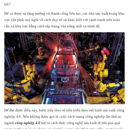
tới?
Để có được sự tăng trưởng và thành công liên tục, các nhà sản xuất trong khu
vực cần phải suy nghĩ về cách duy trì sự khác biệt với cạnh tranh trên toàn
cầu và khu vực bằng cách tập trung vào năng suất và trình độ.
Để đạt được điều này, bước tiếp theo sẽ tiến triển theo mô hình sản xuất công
nghiệp 4.0. Nếu không được gọi là cuộc cách mạng công nghiệp lần thứ tư,
ngành
công nghiệp 4.0
mô tả cách thức công nghệ sản xuất sẽ trải qua quá