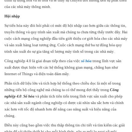
trình tự động hoá và số hóa và sẽ thấy sự chuyển đổi hướng đến sự phát triển
của các nhà máy thông minh.
Hội nhập
Sự tiến hóa này đòi hỏi phải có mức độ hội nhập cao hơn giữa các thông tin,
truyền thông và quy trình sản xuất mà chúng ta chưa từng thấy trước đây. Hai
cuộc cách mạng công nghiệp đầu tiên giới thiệu cơ giới hóa cho các nhà máy
và sản xuất hàng loạt tương ứng. Cuộc cách mạng thứ ba tự động hóa quy
trình sản xuất do sự gia tăng số lượng máy tính số trong các nhà máy.
Công nghiệp 4.0 là giai đoạn tiếp theo của việc
số hóa
trong lĩnh vực sản
xuất được thực hiện với các hệ thống không gian mạng, chẳng hạn như
Internet of Things và điện toán đám mây.
Phân tích dữ liệu lớn và tích hợp hệ thống theo chiều dọc là một số trong
những tiến bộ công nghệ mà chúng ta có thể mong đợi thấy trong
Công
nghiệp 4.0
.
Số hóa
và phân tích tiên tiến trong lĩnh vực sản xuất cho phép
các nhà sản xuất ngành công nghiệp có được cái nhìn sâu sắc hơn và chính
xác hơn với tốc độ nhanh hơn để nâng cao năng suất và hiệu năng của
chúng.
Điều này cũng bao gồm việc thu thập thông tin chi tiết và tìm kiếm các giải
pháp để cải thiện thiết bị cho mỗi hình thức, gây ra mối lo ngại về môi