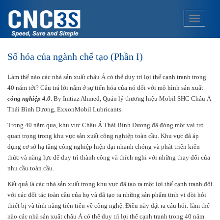
S
k
TOGGLE
i
p
t
Số hóa của ngành chế tạo (Phần I)
o
m
Làm thế nào các nhà sản xuất châu Á có thể duy trì lợi thế cạnh tranh trong
a
40 năm tới? Câu trả lời nằm ở sự tiến hóa của nó đối với mô hình sản xuất
i
công nghiệp 4.0
. By Imtiaz Ahmed, Quản lý thương hiệu Mobil SHC Châu Á
n
Thái Bình Dương, ExxonMobil Lubricants.
c
o
Trong 40 năm qua, khu vực Châu Á Thái Bình Dương đã đóng một vai trò
n
quan trọng trong khu vực sản xuất công nghiệp toàn cầu. Khu vực đã áp
t
dụng cơ sở hạ tầng công nghiệp hiện đại nhanh chóng và phát triển kiến ​​
e
thức và năng lực để duy trì thành công và thích nghi với những thay đổi của
n
nhu cầu toàn cầu.
t
Kết quả là các nhà sản xuất trong khu vực đã tạo ra một lợi thế cạnh tranh đối
với các đối tác toàn cầu của họ và đã tạo ra những sản phẩm tinh vi đòi hỏi
thiết bị và tính năng tiên tiến về công nghệ. Điều này đặt ra câu hỏi: làm thế
nào các nhà sản xuất châu Á có thể duy trì lợi thế cạnh tranh trong 40 năm