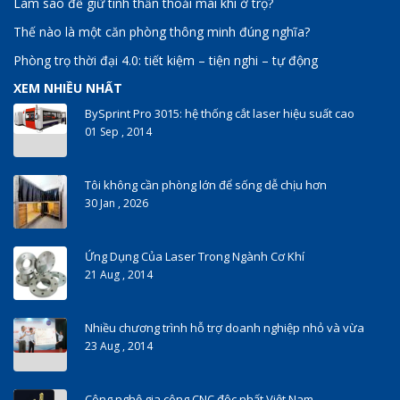
Làm sao để giữ tinh thần thoải mái khi ở trọ?
Thế nào là một căn phòng thông minh đúng nghĩa?
Phòng trọ thời đại 4.0: tiết kiệm – tiện nghi – tự động
XEM NHIỀU NHẤT
BySprint Pro 3015: hệ thống cắt laser hiệu suất cao
01 Sep , 2014
Tôi không cần phòng lớn để sống dễ chịu hơn
30 Jan , 2026
Ứng Dụng Của Laser Trong Ngành Cơ Khí
21 Aug , 2014
Nhiều chương trình hỗ trợ doanh nghiệp nhỏ và vừa
23 Aug , 2014
Công nghệ gia công CNC độc nhất Việt Nam