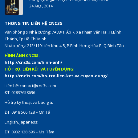
24 Aug , 2014
THÔNG TIN LIÊN HỆ CNC3S
Văn phòng & Nhà xưởng: 7A88/1, Ấp 7, Xã Phạm Văn Hai, H.Bình
Chánh, Tp.Hồ Chí Minh
Nhà xưởng: 213/119 Liên Khu 4-5, P.Bình Hưng Hòa B, Q.Bình Tân
HÌNH ẢNH CNC3S:
http://cnc3s.com/hinh-anh/
HỖ TRỢ, LIÊN KẾT VÀ TUYỂN DỤNG:
http://cnc3s.com/ho-tro-lien-ket-va-tuyen-dung/
Liên hệ:
contact@cnc3s.com
ĐT: 02837658696
Hỗ trợ kỹ thuật và báo giá:
ĐT: 0918 566 128 – Mr. Tá
English, Japaness:
ĐT: 0932 128 696 – Ms. Tâm