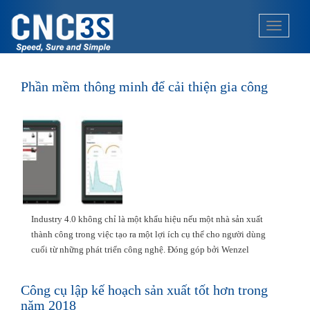
S
k
TOGGLE
i
p
t
o
Phần mềm thông minh để cải thiện gia công
m
a
i
n
c
o
n
t
Industry 4.0 không chỉ là một khẩu hiệu nếu một nhà sản xuất
e
thành công trong việc tạo ra một lợi ích cụ thể cho người dùng
n
cuối từ những phát triển công nghệ. Đóng góp bởi Wenzel
t
Công cụ lập kế hoạch sản xuất tốt hơn trong
năm 2018