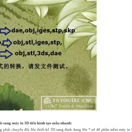
xuất sang máy in 3D tiến hành tạo mẫu nhanh:
g phải chuyển đổi file thiết kế 3D sang định dạng file *.stl để phần mềm máy in