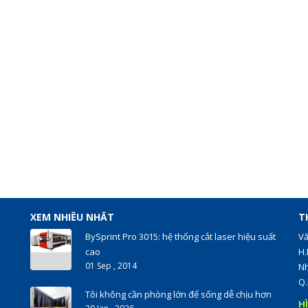
XEM NHIỀU NHẤT
T
BySprint Pro 3015: hệ thống cắt laser hiệu suất
Vă
cao
H.
01 Sep , 2014
Nh
Q.
Tôi không cần phòng lớn để sống dễ chịu hơn
H