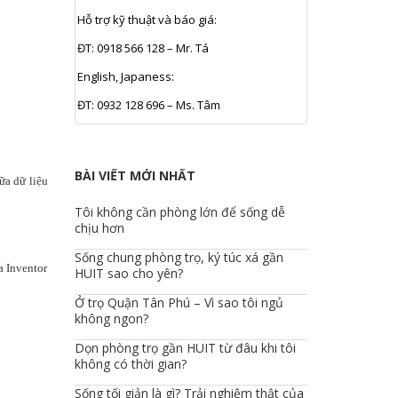
Hỗ trợ kỹ thuật và báo giá:
ĐT: 0918 566 128 – Mr. Tá
English, Japaness:
ĐT: 0932 128 696 – Ms. Tâm
BÀI VIẾT MỚI NHẤT
ữa dữ liệu
Tôi không cần phòng lớn để sống dễ
chịu hơn
Sống chung phòng trọ, ký túc xá gần
a Inventor
HUIT sao cho yên?
Ở trọ Quận Tân Phú – Vì sao tôi ngủ
không ngon?
Dọn phòng trọ gần HUIT từ đâu khi tôi
không có thời gian?
Sống tối giản là gì? Trải nghiệm thật của