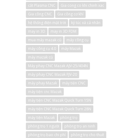
cắt Plasma CNC
Gia cong co khi chinh xac
Gia công CNC
Gia công cơ khí
hệ thống điện mặt trời
ký túc xá cá nhân
may in 3D
may in 3D FDM
mua máy mazak cũ
máy công cụ
máy công cụ 4.0
máy Mazak
máy mazak cũ
Máy phay CNC Mazak AJV-25/404N
máy phay CNC Mazak FJV-20
máy phay Mazak
máy tiện CNC
máy tiện cnc Mazak
máy tiện CNC Mazak Quick Turn 15N
máy tiện CNC Mazak Quick Turn 28N
máy tiện Mazak
phòng trọ
phòng trọ 1 người
phòng trọ an ninh
phòng trọ bao chi phí
phòng trọ cho thuê