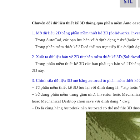
Chuyển đổi dữ liệu thiết kế 3D thông qua phần mềm Auto car
1. Mở dữ liệu 2D bằng phần mềm thiết kế 3D (Solidworks, Invento
– Trong AutoCad, các bạn lưu bản vẽ ở định dạng *.dxf (hoặc *
– Trong phần mềm thiết kế 3D có thể mở trực tiếp file ở định d
2. Xuất ra dữ liệu bản vẽ 2D từ phần mềm thiết kế 3D (Solidwor
– Trong phần mềm thiết kế 3D các bạn phải tạo bản vẽ 2D bằng
2D này.
3. Chỉnh sữa dữ liệu 3D mở bằng autocad từ phần mềm thiết kế 3D
– Từ phần mềm thiết kế 3D lưu lại với định dạng là: *.stp hoặc 
– Sử dụng phần mềm trung gian như: Inventor hoặc Mechanical 
hoặc Mechanical Desktop chọn save với định dạng *.dwg
– Do là cùng hãng Autodesk nên Autocad có thể mở file 3D đượ