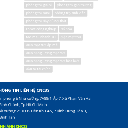
phòng trọ giá rẻ
phòng trọ gần trường
phòng trọ mini
phòng trọ sinh viên
phòng trọ đầy đủ nội thất
robot công nghiệp
số hóa
tao mau nhanh 3D
điện mặt trời
điện mặt trời áp mái
điện năng lượng mặt trời
điện năng lượng mặt trời hòa lưới
đầu tư tài chính
HÔNG TIN LIÊN HỆ CNC3S
n phòng & Nhà xưởng: 7A88/1, Ấp 7, Xã Phạm Văn Hai,
Bình Chánh, Tp.Hồ Chí Minh
à xưởng: 213/119 Liên Khu 4-5, P.Bình Hưng Hòa B,
Bình Tân
ÌNH ẢNH CNC3S: