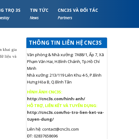
G TRỌ 3S
TIN TỨC
CNC3S VÀ ĐỐI TÁC
estay
News
Partners
THÔNG TIN LIÊN HỆ CNC3S
n khai gia
Văn phòng & Nhà xưởng: 7A88/1, Ấp 7, Xã
dữ liệu và
Phạm Văn Hai, H.Bình Chánh, Tp.Hồ Chí
Minh
Nhà xưởng: 213/119 Liên Khu 4-5, P.Bình
Hưng Hòa B, Q.Bình Tân
HÌNH ẢNH CNC3S:
http://cnc3s.com/hinh-anh/
HỖ TRỢ, LIÊN KẾT VÀ TUYỂN DỤNG:
http://cnc3s.com/ho-tro-lien-ket-va-
tuyen-dung/
Liên hệ:
contact@cnc3s.com
ĐT: 02837658696