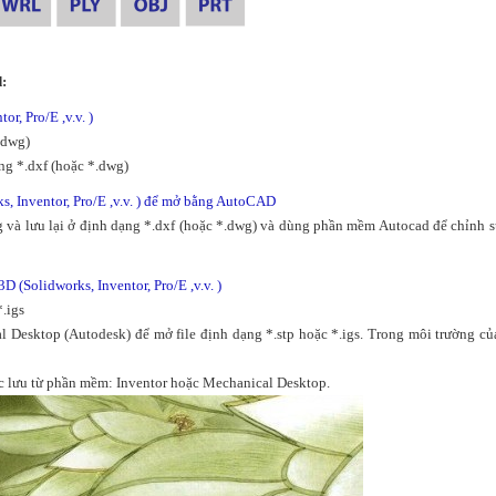
d:
r, Pro/E ,v.v. )
.dwg)
ạng *.dxf (hoặc *.dwg)
ks, Inventor, Pro/E ,v.v. ) để mở bằng AutoCAD
 và lưu lại ở định dạng *.dxf (hoặc *.dwg) và dùng phần mềm Autocad để chỉnh s
 (Solidworks, Inventor, Pro/E ,v.v. )
*.igs
Desktop (Autodesk) để mở file định dạng *.stp hoặc *.igs. Trong môi trường củ
c lưu từ phần mềm: Inventor hoặc Mechanical Desktop.