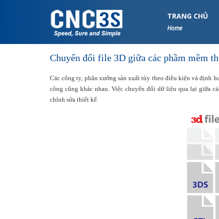
S
k
TRANG CHỦ
i
Home
p
t
Chuyển đổi file 3D giữa các phầm mềm th
o
m
Các công ty, phân xưởng sản xuất tùy theo điều kiện và định hư
a
công cũng khác nhau. Việc chuyển đổi dữ liệu qua lại giữa cá
i
chỉnh sửa thiết kế.
n
c
o
n
t
e
n
t