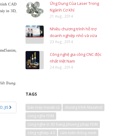
Ứng Dụng Của Laser Trong
c tính CAD
Ngành Cơ Khí
máy in 3D,
21 Aug , 2014
Nhiều chương trình hỗ trợ
doanh nghiệp nhỏ và vừa
23 Aug , 2014
3, md5anim,
Công nghệ gia công CNC độc
nhất Việt Nam
24 Aug , 2014
ết Trung.
TAGS
O, JIS
bán máy mazak cũ
chương trình Mazatrol
cong nghe FDM
cong nghe in 3D bang phuong phap FDM
công nghiệp 4.0
cảm biến thông minh