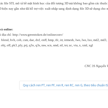
y, các file STL mô tả bề mặt hình học của đối tượng 3D mà không bao gồm các thuộ
hiện nay gần như đã hỗ trợ việc xuất nhập sang định dạng file 3D sử dụng cho 
và online:
ại địa chỉ: http://www.greentoken.de/onlineconv/
, blend, bvh, cob, csm, dae, dxf, enff, hmp, ifc, irr, irrmesh, lwo, lws, lxo, md2, md
off, pk3, ply, prj, q3o, q3s, raw, scn, smd, stl, ter, uc, vta, x, xml, xgl
CNC 3S Nguyễn Vi
Quy cách ren PT, ren PF, ren R, ren RC, ren G, theo tiêu chuẩn IS