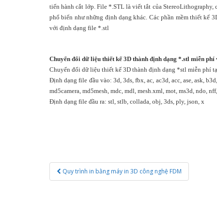
tiến hành cắt lớp. File *.STL là viết tắt của StereoLithograph
phổ biến như những định dạng khác. Các phần mềm thiết kế 3D 
với định dạng file *.stl
Chuyển đổi dữ liệu thiết kế 3D thành định dạng *.stl miễn phí 
Chuyển đổi dữ liệu thiết kế 3D thành định dạng *stl miễn phí t
Định dạng file đầu vào: 3d, 3ds, fbx, ac, ac3d, acc, ase, ask, b3d
md5camera, md5mesh, mdc, mdl, mesh.xml, mot, ms3d, ndo, nff, obj, 
Định dạng file đầu ra: stl, stlb, collada, obj, 3ds, ply, json, x
Post
Quy trình in bằng máy in 3D công nghệ FDM
navigation