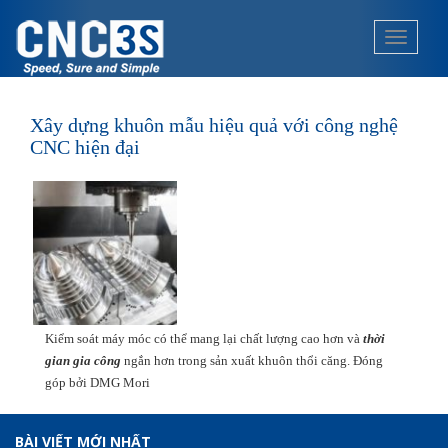
S
k
TOGGLE
i
p
t
o
Xây dựng khuôn mẫu hiệu quả với công nghệ
m
CNC hiện đại
a
i
n
c
o
n
t
e
Kiểm soát máy móc có thể mang lại chất lượng cao hơn và
thời
n
gian
gia công
ngắn hơn trong sản xuất khuôn thổi căng. Đóng
t
góp bởi DMG Mori
BÀI VIẾT MỚI NHẤT