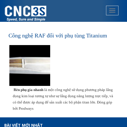
S
k
TOGGLE
i
p
t
o
Công nghệ RAF đối với phụ tùng Titanium
m
a
i
n
c
o
n
t
Rèn phụ gia nhanh
là một công nghệ sử dụng phương pháp lắng
e
đọng kim loại tương tự như sự lắng đọng năng lượng trực tiếp, và
n
có thể được áp dụng để sản xuất các bộ phận titan lớn. Đóng góp
t
bởi Prodways
BÀI VIẾT MỚI NHẤT