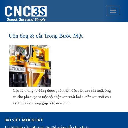
S
k
TOGGLE
i
p
t
o
Uốn ống & cắt Trong Bước Một
m
a
i
n
c
o
n
t
Các hệ thống tự động được phát triển đặc biệt cho sản xuất ống
e
xả cho phép tạo ra một bộ phận sản xuất hoàn toàn sau mỗi chu
n
kỳ làm việc. Đóng góp bởi transfluid
t
BÀI VIẾT MỚI NHẤT
Tôi không cần phòng lớn để sống dễ chịu hơn