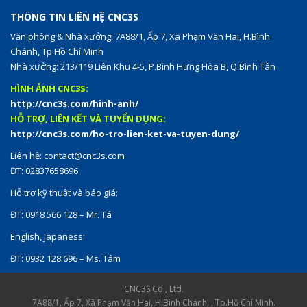
THÔNG TIN LIÊN HỆ CNC3S
Văn phòng & Nhà xưởng: 7A88/1, Ấp 7, Xã Phạm Văn Hai, H.Bình
Chánh, Tp.Hồ Chí Minh
Nhà xưởng: 213/119 Liên Khu 4-5, P.Bình Hưng Hòa B, Q.Bình Tân
HÌNH ẢNH CNC3S:
http://cnc3s.com/hinh-anh/
HỖ TRỢ, LIÊN KẾT VÀ TUYỂN DỤNG:
http://cnc3s.com/ho-tro-lien-ket-va-tuyen-dung/
Liên hệ:
contact@cnc3s.com
ĐT: 02837658696
Hỗ trợ kỹ thuật và báo giá:
ĐT: 0918 566 128 – Mr. Tá
English, Japaness:
ĐT: 0932 128 696 – Ms. Tâm
CNC3S Co., Ltd.
7A88/1, Ấp 7, Xã Phạm Văn Hai, H.Bình Chánh, , Tp.Hồ Chí Minh.