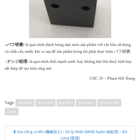
–
バフ研磨
:
là quá trình đánh bóng mài mòn sản phẩm với vật liệu sử dụng
có chất vải, trước khi xi mạ để sản phẩm bóng thì phải thực hiện バフ研磨.
–
ナシジ処理
:
là quá trình thổi mạnh nước hay không khí lên thuỷ tinh hay
sắt thép để tạo hiệu ứng mờ.
CNC 3S – Phạm Viết Trung
Tags:
anodize
mạ crom
mạ kẽm
mạ niken
nhuộm đen
xi mạ
Post
Gia công cơ khí (機械加工) – Xử lý nhiệt (Nhiệt luyện 熱処理) – Độ
navigation
cứng (硬度)