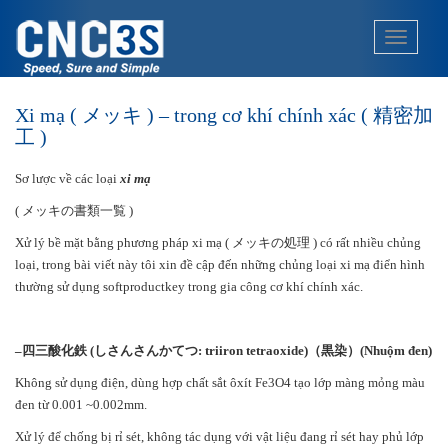
S
k
TOGGLE
i
p
t
Xi mạ ( メッキ ) – trong cơ khí chính xác ( 精密加
o
工 )
m
a
Sơ lược về các loại
xi mạ
i
n
( メッキの書類一覧 )
c
Xử lý bề mặt bằng phương pháp xi mạ ( メッキの処理 ) có rất nhiều chủng
o
loại, trong bài viết này tôi xin đề cập đến những chủng loại xi mạ điển hình
n
thường sử dụng softproductkey trong gia công cơ khí chính xác.
t
e
n
–
四三酸化鉄
(
しさんさんかてつ
: triiron tetraoxide)
（黒染）
(Nhuộm đen)
t
Không sử dụng điện, dùng hợp chất sắt ôxít Fe3O4 tạo lớp màng mỏng màu
đen từ 0.001 ~0.002mm.
Xử lý để chống bị rỉ sét, không tác dụng với vật liệu đang rỉ sét hay phủ lớp