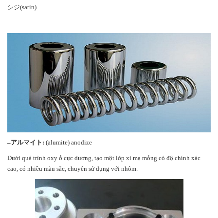
シジ(satin)
–
アルマイト
:
(alumite) anodize
Dưới quá trình oxy ở cực dương, tạo một lớp xi mạ mỏng có độ chính xác
cao, có nhiều màu sắc, chuyên sử dụng với nhôm.