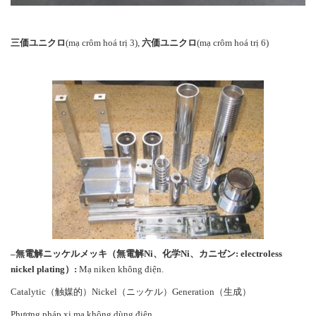
三価ユニクロ
(mạ crôm hoá trị 3),
六価ユニクロ
(mạ crôm hoá trị 6)
–
無電解ニッケルメッキ（無電解
Ni
、化学
Ni
、カニゼン
:
electroless
nickel plating
）
:
Mạ niken không điện.
Catalytic（触媒的）Nickel（ニッケル）Generation（生成）
Phương pháp xi mạ không dùng điện.