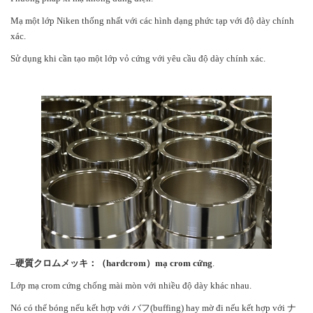
Mạ một lớp Niken thống nhất với các hình dạng phức tạp với độ dày chính
xác.
Sử dụng khi cần tạo một lớp vỏ cứng với yêu cầu độ dày chính xác.
–
硬質クロムメッキ：（
hardcrom
）
m
ạ crom cứng
.
Lớp mạ crom cứng chống mài mòn với nhiều độ dày khác nhau.
Nó có thể bóng nếu kết hợp với バフ(buffing) hay mờ đi nếu kết hợp với ナ